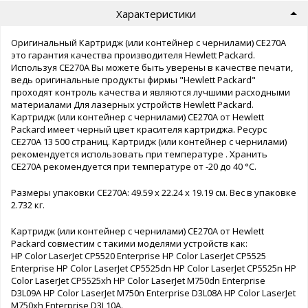
Характеристики
Оригинальный Картридж (или контейнер с чернилами) CE270A
это гарантия качества производителя Hewlett Packard.
Используя CE270A Вы можете быть уверены в качестве печати,
ведь оригинальные продукты фирмы "Hewlett Packard"
проходят контроль качества и являются лучшими расходными
материалами Для лазерных устройств Hewlett Packard.
Картридж (или контейнер с чернилами) CE270A от Hewlett
Packard имеет черный цвет красителя картриджа. Ресурс
CE270A 13 500 страниц. Картридж (или контейнер с чернилами)
рекомендуется использовать при температуре . Хранить
CE270A рекомендуется при температуре от -20 до 40 °C.
Размеры упаковки CE270A: 49.59 x 22.24 x 19.19 см. Вес в упаковке
2.732 кг.
Картридж (или контейнер с чернилами) CE270A от Hewlett
Packard совместим с такими моделями устройств как:
HP Color LaserJet CP5520 Enterprise HP Color LaserJet CP5525
Enterprise HP Color LaserJet CP5525dn HP Color LaserJet CP5525n HP
Color LaserJet CP5525xh HP Color LaserJet M750dn Enterprise
D3L09A HP Color LaserJet M750n Enterprise D3L08A HP Color LaserJet
M750xh Enterprise D3L10A.