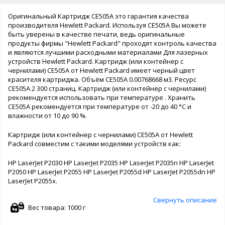
Оригинальный Картридж CE505A это гарантия качества
производителя Hewlett Packard. Используя CE505A Вы можете
быть уверены в качестве печати, ведь оригинальные
продукты фирмы "Hewlett Packard" проходят контроль качества
и являются лучшими расходными материалами Для лазерных
устройств Hewlett Packard. Картридж (или контейнер с
чернилами) CE505A от Hewlett Packard имеет черный цвет
красителя картриджа. Объём CE505A 0.00768668 м3. Ресурс
CE505A 2 300 страниц. Картридж (или контейнер с чернилами)
рекомендуется использовать при температуре . Хранить
CE505A рекомендуется при температуре от -20 до 40 °C и
влажности от 10 до 90 %.
Картридж (или контейнер с чернилами) CE505A от Hewlett
Packard совместим с такими моделями устройств как:
HP LaserJet P2030 HP LaserJet P2035 HP LaserJet P2035n HP LaserJet
P2050 HP LaserJet P2055 HP LaserJet P2055d HP LaserJet P2055dn HP
LaserJet P2055x.
Свернуть описание
Вес товара: 1000 г