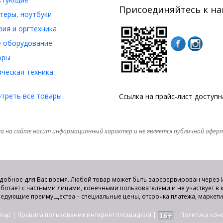
Присоединяйтесь к на
еры, ноутбуки
ия и оргтехника
 оборудование
оры
ческая техника
треть все товары
Ссылка на прайс-лист доступ
а на сайте носит информационный характер и не является публичной офер
удобное для Вас время. Любой товар может быть зарезервирован через И
аботает с частными лицами, конечными пользователями и не участвует в
едующие преимущества – специальные цены, отсрочка платежа, маркет
emap
|
Правила пользования интернет площадкой
|
|
Политика ко