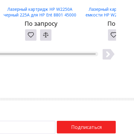
Лазерный картридж HP W2250A
Лазерный картридж у
черный 225A для HP Ent 8801 45000
емкости HP W2223X пу
стр
для HP LJ3303/LJ3203
По запросу
По запро
Подписаться