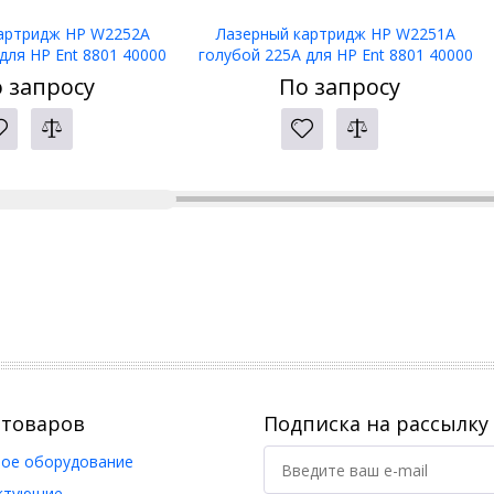
артридж HP W2252A
Лазерный картридж HP W2251A
для HP Ent 8801 40000
голубой 225A для HP Ent 8801 40000
стр
стр
 запросу
По запросу
 товаров
Подписка на рассылку
ое оборудование
ктующие