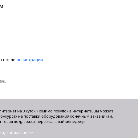
м:
на после
регистрации
той.
нтернет на 3 суток. Помимо покупок в интернете, Вы можете
 конкурсах на поставки оборудования конечным заказчикам.
инговая поддержка, персональный менеджер.
нфиденциальности