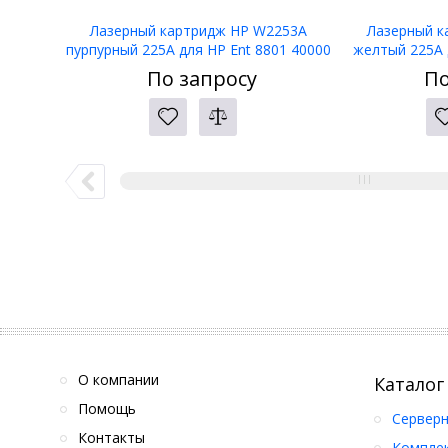
Лазерный картридж HP W2253A
Лазерный к
пурпурный 225A для HP Ent 8801 40000
желтый 225A 
стр
По запросу
По
О компании
Каталог
Помощь
Серверн
Контакты
Компле