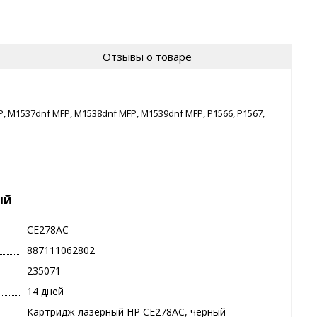
Отзывы о товаре
 M1537dnf MFP, M1538dnf MFP, M1539dnf MFP, P1566, P1567,
ый
CE278AC
887111062802
235071
14 дней
Картридж лазерный HP CE278AC, черный