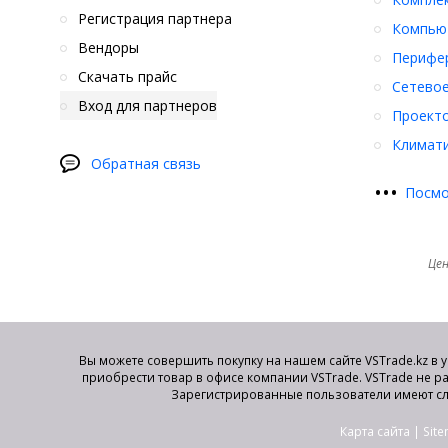
Регистрация партнера
Компьют
Вендоры
Перифер
Скачать прайс
Сетевое
Вход для партнеров
Проект
Климати
Обратная связь
•
•
•
Посмо
Цен
Вы можете совершить покупку на нашем сайте VSTrade.kz в 
приобрести товар в офисе компании VSTrade. VSTrade не р
Зарегистрированные пользователи имеют сл
Карта сайта
|
Sit