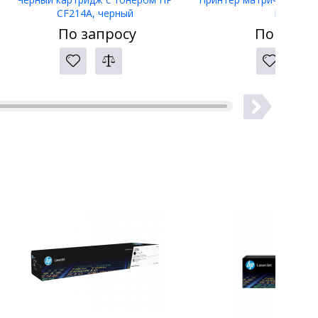
CF214A, черный
LW-400
По запросу
По запро