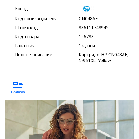
Бренд
Код производителя
CN048AE
Штрих код
886111748945
Код товара
156788
Гарантия
14 дней
Полное описание
Картридж HP CN048AE,
№951XL, Yellow