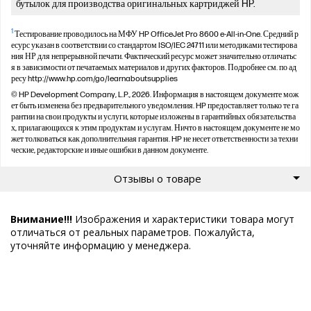
бутылок для производства оригинальных картриджей HP.
1
Тестирование проводилось на МФУ HP OfficeJet Pro 8600 e-All-in-One. Средний р
есурс указан в соответствии со стандартом ISO/IEC 24711 или методиками тестирова
ния НР для непрерывной печати. Фактический ресурс может значительно отличатьс
я в зависимости от печатаемых материалов и других факторов. Подробнее см. по ад
ресу http://www.hp.com/go/learnaboutsupplies
© HP Development Company, L.P., 2026. Информация в настоящем документе мож
ет быть изменена без предварительного уведомления. HP предоставляет только те га
рантии на свои продукты и услуги, которые изложены в гарантийных обязательства
х, прилагающихся к этим продуктам и услугам. Ничто в настоящем документе не мо
жет толковаться как дополнительная гарантия. HP не несет ответственности за техни
ческие, редакторские и иные ошибки в данном документе.
Отзывы о товаре
Внимание!!!
Изображения и характеристики товара могут
отличаться от реальных параметров. Пожалуйста,
уточняйте информацию у менеджера.