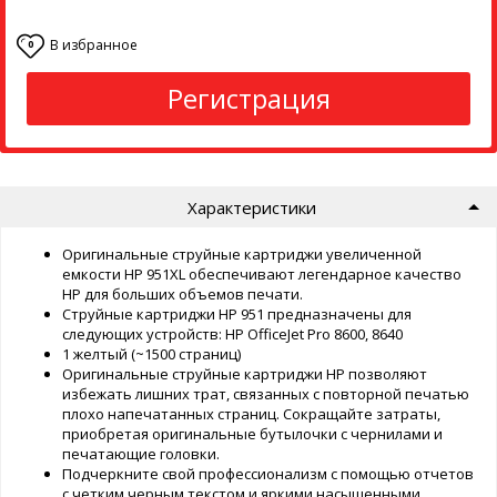
В избранное
0
Регистрация
Характеристики
Оригинальные струйные картриджи увеличенной
емкости HP 951XL обеспечивают легендарное качество
HP для больших объемов печати.
Струйные картриджи HP 951 предназначены для
следующих устройств: HP OfficeJet Pro 8600, 8640
1 желтый (~1500 страниц)
Oригинальные струйные картриджи HP позволяют
избежать лишних трат, связанных с повторной печатью
плохо напечатанных страниц. Сокращайте затраты,
приобретая оригинальные бутылочки с чернилами и
печатающие головки.
Подчеркните свой профессионализм с помощью отчетов
с четким черным текстом и яркими насыщенными