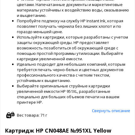
цветами. Напечатанные документы и маркетинговые
материалы устойчивы к воздействию воды, смазыванию
и выцветанию.
Попробуйте подписку на службу HP Instant Ink, которая
позволяет получать чернила без лишних хлопот и по
гораздо меньшей цене.
Используйте картриджи, которые разработаны с учетом
защиты окружающей среды. HP предоставляет
возможность позаботиться об окружающей среде с
помощью простой программы утилизации. Выбирайте
картриджи увеличенной емкости.
Идеально подходит для небольших компаний, которым
требуется печать черно-белых и цветных документов
профессионального качества с четким текстом,
устойчивым к выцветанию.
Выбирайте оригинальные струйные картриджи
увеличенной емкости HP 951XL, разработанные
специально для больших объемов печати на вашем
принтере HP.
Свернуть описание
Вес товара: 71 г
Картридж HP CN048AE №951XL Yellow