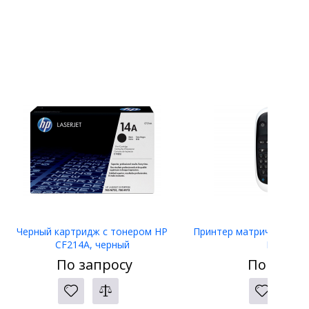
Черный картридж с тонером HP
Принтер матричный Eps
CF214A, черный
LW-400
По запросу
По запро