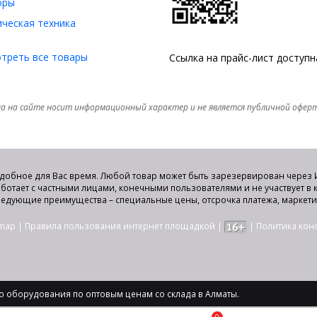
оры
ческая техника
треть все товары
Ссылка на прайс-лист доступ
а на сайте носит информационный характер и не является публичной офер
удобное для Вас время. Любой товар может быть зарезервирован через И
аботает с частными лицами, конечными пользователями и не участвует в
едующие преимущества – специальные цены, отсрочка платежа, маркет
emap
|
Правила пользования интернет площадкой
|
|
Политика ко
 оборудования по оптовым ценам со склада в Алматы.