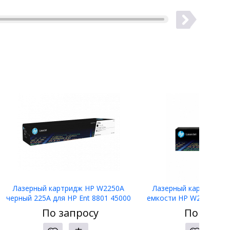
Лазерный картридж HP W2250A
Лазерный картридж у
черный 225A для HP Ent 8801 45000
емкости HP W2223X пу
стр
для HP LJ3303/LJ3203
По запросу
По запро