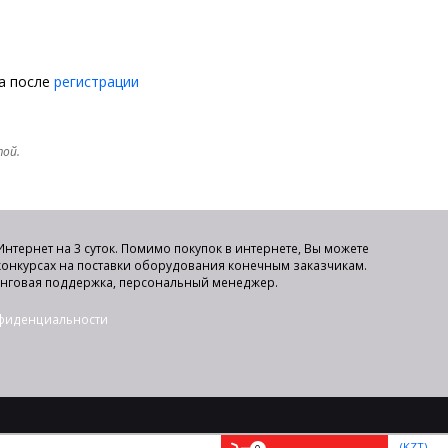
на после
регистрации
той.
нтернет на 3 суток. Помимо покупок в интернете, Вы можете
 конкурсах на поставки оборудования конечным заказчикам.
инговая поддержка, персональный менеджер.
нфиденциальности
(KZT)