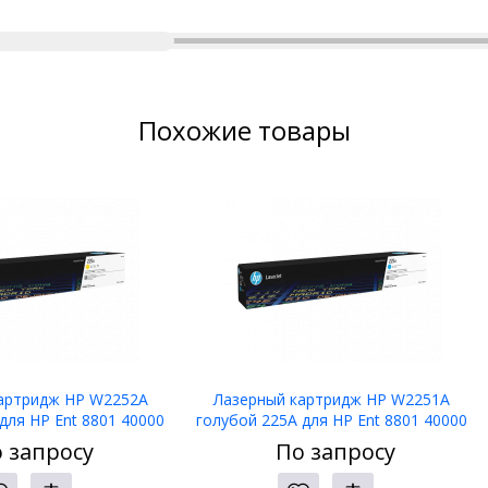
Похожие товары
артридж HP W2252A
Лазерный картридж HP W2251A
для HP Ent 8801 40000
голубой 225A для HP Ent 8801 40000
стр
стр
 запросу
По запросу