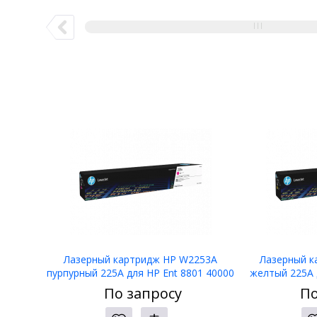
Лазерный картридж HP W2253A
Лазерный к
пурпурный 225A для HP Ent 8801 40000
желтый 225A 
стр
По запросу
По