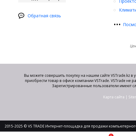
Проект
Климати
Обратная связь
•
•
•
Посмо
Цен
Вы можете совершить покупку на нашем сайте VSTrade.kz в 
приобрести товар в офисе компании VSTrade. VSTrade не р
Зарегистрированные пользователи имеют сл
Карта сайта
|
Sit
2015-2025 © VS TRADE Интернет-площадка для продажи компьютерного