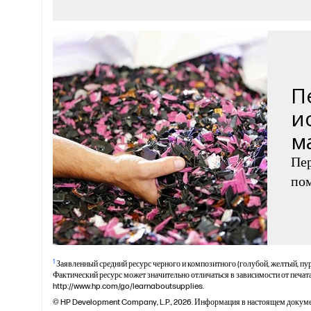
П
и
м
Пер
пом
1
Заявленный средний ресурс черного и композитного (голубой, желтый, пу
Фактический ресурс может значительно отличаться в зависимости от печа
http://www.hp.com/go/learnaboutsupplies.
© HP Development Company, L.P., 2026. Информация в настоящем докуме