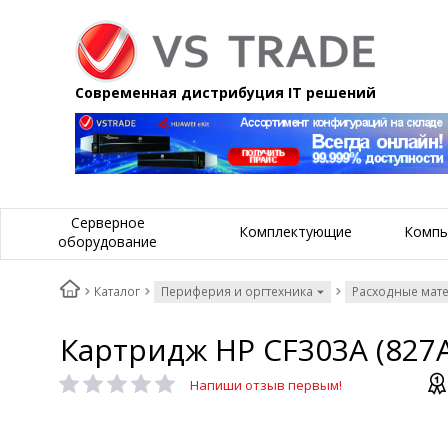
Современная дистрибуция IT решений
Серверное
Комплектующие
Компь
оборудование
Каталог
Периферия и оргтехника
Расходные мат
Картридж HP CF303A (827A
Напиши отзыв первым!