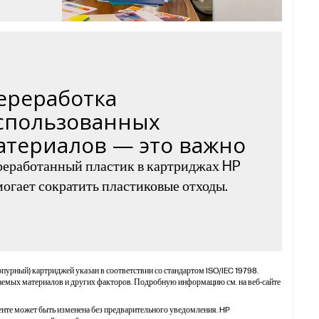
ереработка
спользованных
атериалов — это важно
еработанный пластик в картриджах HP
огает сократить пластиковые отходы.
рпурный) картриджей указан в соответствии со стандартом ISO/IEC 19798.
таемых материалов и других факторов. Подробную информацию см. на веб-сайте
нте может быть изменена без предварительного уведомления. HP