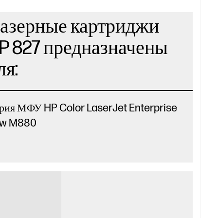
азерные картриджи
P 827 предназначены
ля:
рия МФУ HP Color LaserJet Enterprise
ow M880