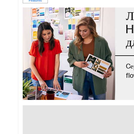
Л
H
д
Cе
fl