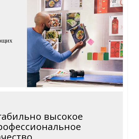
яющих
табильно высокое
рофессиональное
ачество.