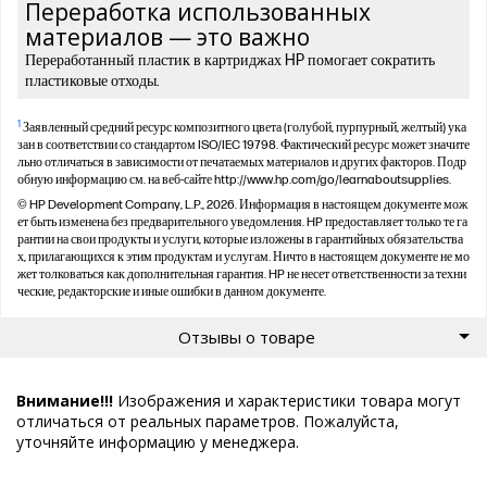
Переработка использованных
материалов — это важно
Переработанный пластик в картриджах HP помогает сократить
пластиковые отходы.
1
Заявленный средний ресурс композитного цвета (голубой, пурпурный, желтый) ука
зан в соответствии со стандартом ISO/IEC 19798. Фактический ресурс может значите
льно отличаться в зависимости от печатаемых материалов и других факторов. Подр
обную информацию см. на веб-сайте http://www.hp.com/go/learnaboutsupplies.
© HP Development Company, L.P., 2026. Информация в настоящем документе мож
ет быть изменена без предварительного уведомления. HP предоставляет только те га
рантии на свои продукты и услуги, которые изложены в гарантийных обязательства
х, прилагающихся к этим продуктам и услугам. Ничто в настоящем документе не мо
жет толковаться как дополнительная гарантия. HP не несет ответственности за техни
ческие, редакторские и иные ошибки в данном документе.
Отзывы о товаре
Внимание!!!
Изображения и характеристики товара могут
отличаться от реальных параметров. Пожалуйста,
уточняйте информацию у менеджера.