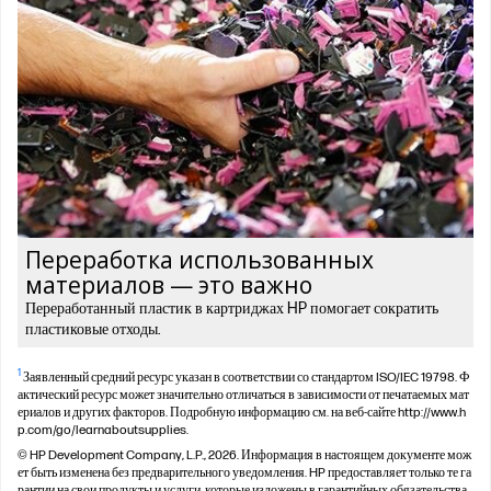
Переработка использованных
материалов — это важно
Переработанный пластик в картриджах HP помогает сократить
пластиковые отходы.
1
Заявленный средний ресурс указан в соответствии со стандартом ISO/IEC 19798. Ф
актический ресурс может значительно отличаться в зависимости от печатаемых мат
ериалов и других факторов. Подробную информацию см. на веб-сайте http://www.h
p.com/go/learnaboutsupplies.
© HP Development Company, L.P., 2026. Информация в настоящем документе мож
ет быть изменена без предварительного уведомления. HP предоставляет только те га
рантии на свои продукты и услуги, которые изложены в гарантийных обязательства