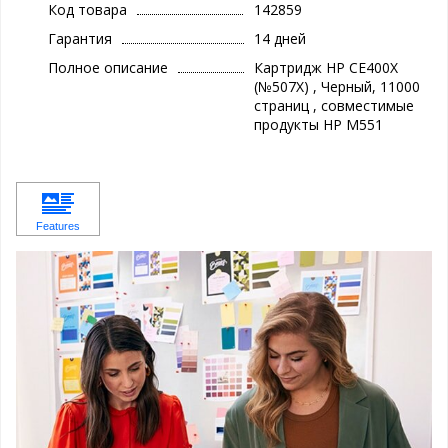
Код товара
142859
Гарантия
14 дней
Полное описание
Картридж HP CE400X
(№507X) , Черный, 11000
страниц , cовместимые
продукты HP M551