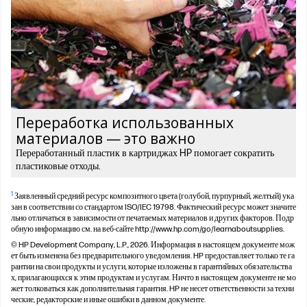
Переработка использованных
материалов — это важно
Переработанный пластик в картриджах HP помогает сократить
пластиковые отходы.
1
Заявленный средний ресурс композитного цвета (голубой, пурпурный, желтый) ука
зан в соответствии со стандартом ISO/IEC 19798. Фактический ресурс может значите
льно отличаться в зависимости от печатаемых материалов и других факторов. Подр
обную информацию см. на веб-сайте http://www.hp.com/go/learnaboutsupplies.
© HP Development Company, L.P., 2026. Информация в настоящем документе мож
ет быть изменена без предварительного уведомления. HP предоставляет только те га
рантии на свои продукты и услуги, которые изложены в гарантийных обязательства
х, прилагающихся к этим продуктам и услугам. Ничто в настоящем документе не мо
жет толковаться как дополнительная гарантия. HP не несет ответственности за техни
ческие, редакторские и иные ошибки в данном документе.