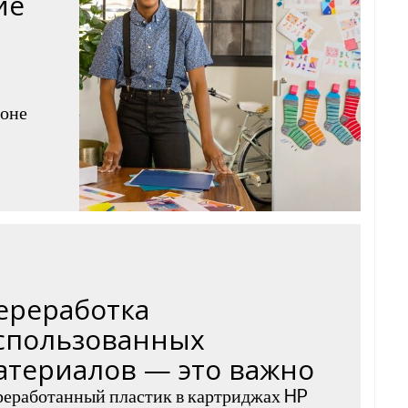
ие
фоне
ереработка
спользованных
атериалов — это важно
еработанный пластик в картриджах HP