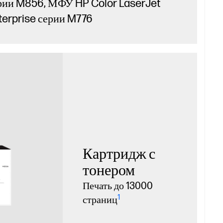
рии M856, МФУ HP Color LaserJet
terprise серии M776
Картридж с
тонером
Печать до 13000
1
страниц