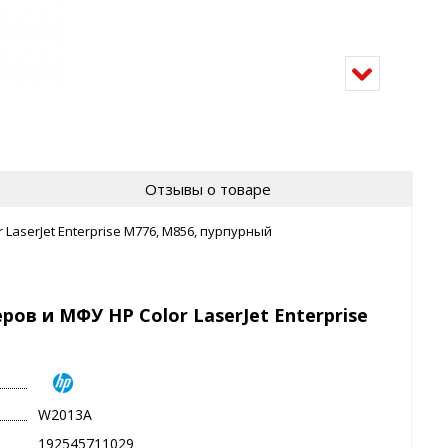
Отзывы о товаре
LaserJet Enterprise M776, M856, пурпурный
ов и МФУ HP Color LaserJet Enterprise
W2013A
192545711029