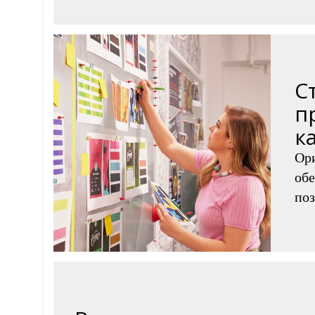
С
п
к
Ор
обе
поз