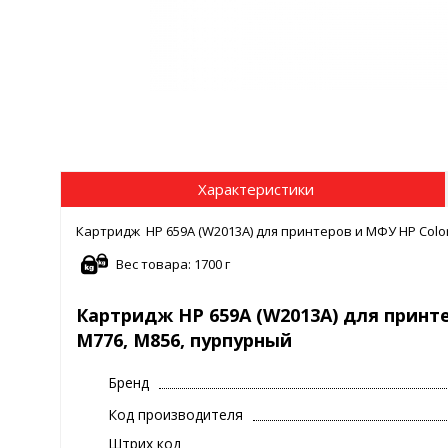
Характеристики
Картридж HP 659A (W2013A) для принтеров и МФУ HP Color 
Вес товара: 1700 г
Картридж HP 659A (W2013A) для принтер
M776, M856, пурпурный
Бренд
Код производителя
Штрих код