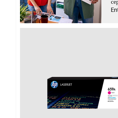
се
En