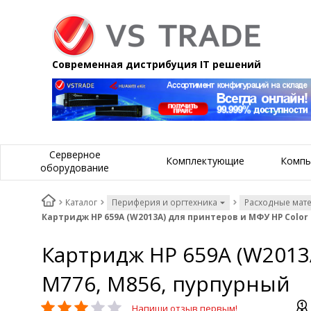
Современная дистрибуция IT решений
Серверное
Комплектующие
Компь
оборудование
Каталог
Периферия и оргтехника
Расходные мат
Картридж HP 659A (W2013A) для принтеров и МФУ HP Color L
Картридж HP 659A (W2013A
M776, M856, пурпурный
Напиши отзыв первым!