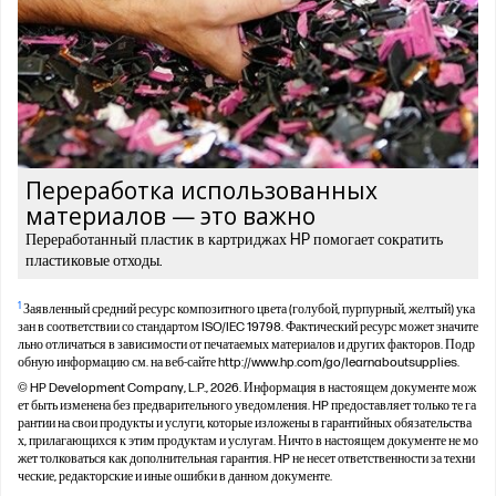
Переработка использованных
материалов — это важно
Переработанный пластик в картриджах HP помогает сократить
пластиковые отходы.
1
Заявленный средний ресурс композитного цвета (голубой, пурпурный, желтый) ука
зан в соответствии со стандартом ISO/IEC 19798. Фактический ресурс может значите
льно отличаться в зависимости от печатаемых материалов и других факторов. Подр
обную информацию см. на веб-сайте http://www.hp.com/go/learnaboutsupplies.
© HP Development Company, L.P., 2026. Информация в настоящем документе мож
ет быть изменена без предварительного уведомления. HP предоставляет только те га
рантии на свои продукты и услуги, которые изложены в гарантийных обязательства
х, прилагающихся к этим продуктам и услугам. Ничто в настоящем документе не мо
жет толковаться как дополнительная гарантия. HP не несет ответственности за техни
ческие, редакторские и иные ошибки в данном документе.