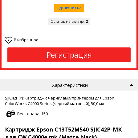
ГДЕ КУПИТЬ?
Остаток на складе:
2
В избранное
0
Регистрация
Характеристики
SJIC42P(Y): Картридж с чернилами/принтером для Epson
ColorWorks C4000 Series (чёрный матовый), 50,0 мл
Вес товара: 150 г
Картридж Epson C13T52M540 SJIC42P-MK
для CW C4000e mk (Matte black)