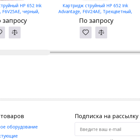
труйный HP 652 Ink
Картридж струйный HP 652 Ink
, F6V25AE, черный,
Advantage, F6V24AE, Трехцветный,
eskJet Ink Advantage
сов.модели DeskJet Ink Advantage
 запросу
По запросу
5/3835/4535/4675
2135/3635/3835/4535/4675
 товаров
Подписка на рассылку
ое оборудование
ктующие