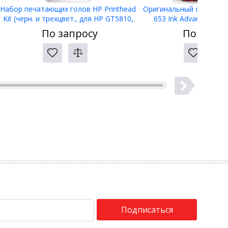
Набор печатающих голов HP Printhead
Оригинальный струйный
Kit (черн. и трехцвет., для HP GT5810,
653 Ink Advantage, т
GT5820), 3YP61AE
(3YM74AE)
По запросу
По запро
Подписаться