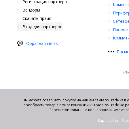
Регистрация партнера
Компьют
Вендоры
Перифер
Скачать прайс
Сетевое
Вход для партнеров
Проект
Климати
Обратная связь
•
•
•
Посмо
Цен
Вы можете совершить покупку на нашем сайте VSTrade.kz в 
приобрести товар в офисе компании VSTrade. VSTrade не р
Зарегистрированные пользователи имеют сл
Карта сайта
|
Sit