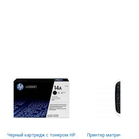
Черный картридж с тонером HP
Принтер матричный Eps