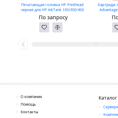
Печатающая головка HP Printhead
Картридж с
черная для HP InkTank 100/300/400
Advantage
SmartTank 300/400 (6ZA11AE)
сов.модели D
По запросу
По
2135/363
О компании
Каталог
Помощь
Серверн
Контакты
Компле