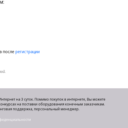
м:
на после
регистрации
той.
нтернет на 3 суток. Помимо покупок в интернете, Вы можете
 конкурсах на поставки оборудования конечным заказчикам.
инговая поддержка, персональный менеджер.
нфиденциальности