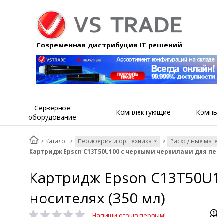
Современная дистрибуция IT решений
Серверное
Комплектующие
Компь
оборудование
Каталог
Периферия и оргтехника
Расходные мат
Картридж Epson C13T50U100 с черными чернилами для печ
Картридж Epson C13T50U
носителях (350 мл)
Напиши отзыв первым!