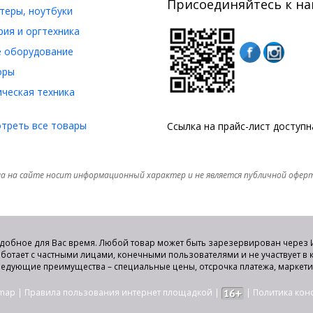
Присоединяйтесь к на
еры, ноутбуки
ия и оргтехника
 оборудование
оры
ческая техника
треть все товары
Ссылка на прайс-лист доступ
а на сайте носит информационный характер и не является публичной офер
удобное для Вас время. Любой товар может быть зарезервирован через И
аботает с частными лицами, конечными пользователями и не участвует в
едующие преимущества – специальные цены, отсрочка платежа, маркет
emap
|
Правила пользования интернет площадкой
|
|
Политика ко