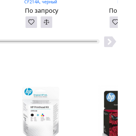
CF214A, черный
LW-400
По запросу
По запро