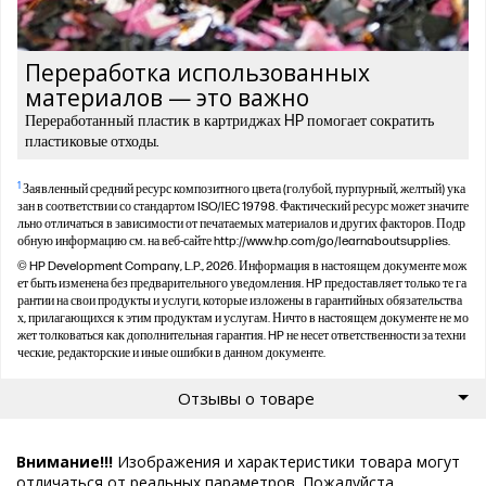
Переработка использованных
материалов — это важно
Переработанный пластик в картриджах HP помогает сократить
пластиковые отходы.
1
Заявленный средний ресурс композитного цвета (голубой, пурпурный, желтый) ука
зан в соответствии со стандартом ISO/IEC 19798. Фактический ресурс может значите
льно отличаться в зависимости от печатаемых материалов и других факторов. Подр
обную информацию см. на веб-сайте http://www.hp.com/go/learnaboutsupplies.
© HP Development Company, L.P., 2026. Информация в настоящем документе мож
ет быть изменена без предварительного уведомления. HP предоставляет только те га
рантии на свои продукты и услуги, которые изложены в гарантийных обязательства
х, прилагающихся к этим продуктам и услугам. Ничто в настоящем документе не мо
жет толковаться как дополнительная гарантия. HP не несет ответственности за техни
ческие, редакторские и иные ошибки в данном документе.
Отзывы о товаре
Внимание!!!
Изображения и характеристики товара могут
отличаться от реальных параметров. Пожалуйста,