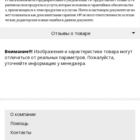
ет быть изменена без предварительного уведомления. HP предоставляет только те га
рантии на свои продукты и услуги, которые изложены в гарантийных обязательства
х, прилагающихся к этим продуктам и услугам. Ничто в настоящем документе не мо
жет толковаться как дополнительная гарантия. HP не несет ответственности за техни
ческие, редакторские и иные ошибки в данном документе.
Отзывы о товаре
Внимание!!!
Изображения и характеристики товара могут
отличаться от реальных параметров. Пожалуйста,
уточняйте информацию у менеджера.
О компании
Помощь
Контакты