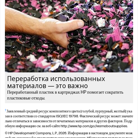
Переработка использованных
материалов — это важно
Переработанный пластик в картриджах HP помогает сократить
пластиковые отходы.
1
Заявленный средний ресурс композитного цвета (голубой, пурпурный, желтый) ука
зан в соответствии со стандартом ISO/IEC 19798. Фактический ресурс может значите
льно отличаться в зависимости от печатаемых материалов и других факторов. Подр
обную информацию см. на веб-сайте http://www.hp.com/go/learnaboutsupplies.
© HP Development Company, L.P., 2026. Информация в настоящем документе мож