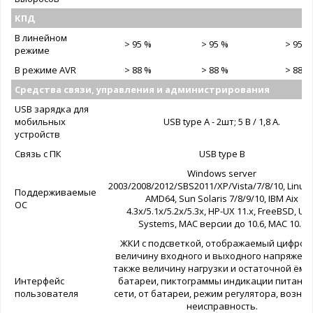
КПД
В линейном
> 95 %
> 95 %
> 95 %
режиме
В режиме AVR
> 88 %
> 88 %
> 88 %
Средства связи, управления и администрирования
USB зарядка для
мобильных
USB type A - 2шт; 5 В / 1,8 А.
устройств
Связь с ПК
USB type B
Windows server
2003/2008/2012/SBS2011/XP/Vista/7/8/10, Linux,
Поддерживаемые
AMD64, Sun Solaris 7/8/9/10, IBM Aix
ОС
4.3x/5.1x/5.2x/5.3x, HP-UX 11.x, FreeBSD, Un
Systems, MAC версии до 10.6, MAC 10.7
ЖКИ с подсветкой, отображаемый цифро
величину входного и выходного напряжени
также величину нагрузки и остаточной ёмк
Интерфейс
батареи, пиктограммы индикации питания
пользователя
сети, от батареи, режим регулятора, возни
неисправность.