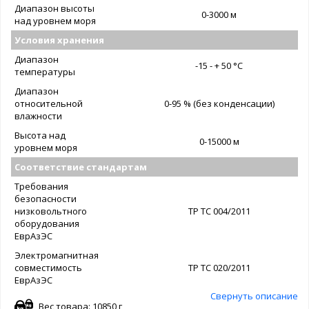
Диапазон высоты
0-3000 м
над уровнем моря
Условия хранения
Диапазон
-15 - + 50 °C
температуры
Диапазон
относительной
0-95 % (без конденсации)
влажности
Высота над
0-15000 м
уровнем моря
Соответствие стандартам
Требования
безопасности
низковольтного
ТР ТС 004/2011
оборудования
ЕврАзЭС
Электромагнитная
совместимость
ТР ТС 020/2011
ЕврАзЭС
Свернуть описание
Вес товара: 10850 г