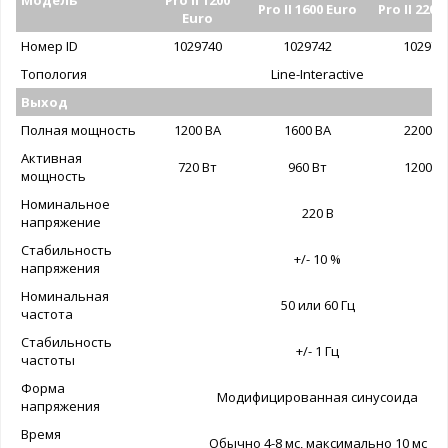
Модель
Pro II 1200
Pro II 1600 Euro
Pro II 2200
Euro
Номер ID
1029740
1029742
102974
Топология
Line-Interactive
Выход
Полная мощность
1200 ВА
1600 ВА
2200 В
Активная
720 Вт
960 Вт
1200 В
мощность
Номинальное
220 В
напряжение
Стабильность
+/- 10 %
напряжения
Номинальная
50 или 60 Гц
частота
Стабильность
+/- 1 Гц
частоты
Форма
Модифицированная синусоида
напряжения
Время
Обычно 4-8 мс, максимально 10 мс