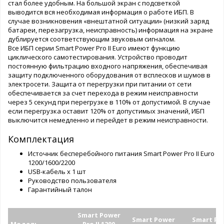
стал более удобным. На большой экран с подсветкой
выводится вся необходимая информация о работе ИБП. В
случае возникновения «внештатной ситуации» (низкий заряд
батареи, перезагрузка, неисправность) информация на экране
дублируется соответствующим звуковым сигналом.
Все ИБП серии Smart Power Pro II Euro имеют функцию
циклического самотестирования. Устройство проводит
постоянную фильтрацию входного напряжения, обеспечивая
защиту подключенного оборудования от всплесков и шумов в
электросети. Защита от перегрузки при питании от сети
обеспечивается за счет перехода в режим неисправности
через 5 секунд при перегрузке в 110% от допустимой. В случае
если перегрузка оставит 120% от допустимых значений, ИБП
выключится немедленно и перейдет в режим неисправности.
Комплектация
Источник бесперебойного питания Smart Power Pro II Euro
1200/1600/2200
USB-кабель х 1 шт
Руководство пользователя
Гарантийный талон
Smart Power
Smart Power
Smart Po