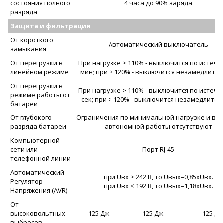
состояния полного
4 часа до 90% заряда
разряда
Защита и фильтрация
От короткого
Автоматический выключатель
замыкания
От перегрузки в
При нагрузке > 110% - выключится по истече
линейном режиме
мин; при > 120% - выключится незамедлител
От перегрузки в
При нагрузке > 110% - выключится по истече
режиме работы от
сек; при > 120% - выключится незамедлител
батареи
От глубокого
Ограничения по минимальной нагрузке и вр
разряда батареи
автономной работы отсутствуют
Компьютерной
сети или
Порт RJ-45
телефонной линии
Автоматический
при Uвх > 242 В, то Uвых=0,85xUвх.
Регулятор
при Uвх < 192 В, то Uвых=1,18xUвх.
Напряжения (AVR)
От
высоковольтных
125 Дж
125 Дж
125 Дж
выбросов