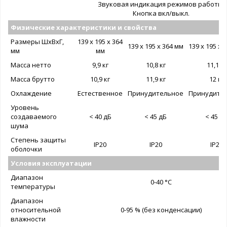
Звуковая индикация режимов работы.
Кнопка вкл/выкл.
Физические характеристики и свойства
Размеры ШxВxГ,
139 x 195 x 364
139 x 195 x 364 мм
139 x 195 x 
мм
мм
Масса нетто
9,9 кг
10,8 кг
11,1 кг
Масса брутто
10,9 кг
11,9 кг
12 кг
Охлаждение
Естественное
Принудительное
Принудите
Уровень
создаваемого
< 40 дБ
< 45 дБ
< 45 д
шума
Степень защиты
IP20
IP20
IP20
оболочки
Условия эксплуатации
Диапазон
0-40 °C
температуры
Диапазон
относительной
0-95 % (без конденсации)
влажности