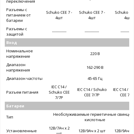
переключения
Разъемы с
Schuko CEE 7 -
Schuko CEE 7 -
Schuko CEE
питанием от
4шт
4шт
4шт
батареи
Разъемы с
------------
------------
-----------
защитой
Вход
Номинальное
220 В
напряжение
Диапазон
162-290 В
напряжения
Диапазон частоты
45-65 Гц
IEC C14 /
IEC C14 / Schuko
IEC C14 / S
Разъем питания
Schuko CEE
CEE 7/7P
CEE 7/7
7/7P
Батареи
Необслуживаемые герметичные свинцов
Тип
кислотные
12В/7Ач х 2
Установленные
12В/9Ач х 2 шт
12В/9Ач х 
шт