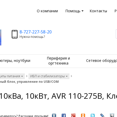
О компании
Помощь
Контакты
Р
8-727-227-58-20
Нужна помощь?
Периферия и
ютеры, ноутбуки
Сетевое оборуд
оргтехника
щиты питания
ИБП и стабилизаторы
еммный блок, управление по USB/COM
, 10кВа, 10кВт, AVR 110-275В, 
нравилось? Расскажи друзьям!