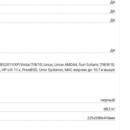
ДА
ДА
ДА
ДА
11/XP/Vista/7/8/10, Linux, Linux AMD64, Sun Solaris 7/8/9/10,
3x, HP-UX 11.x, FreeBSD, Unix Systems, MAC версии до 10.7 и выше
черный
68.2 кг
225x589x416мм