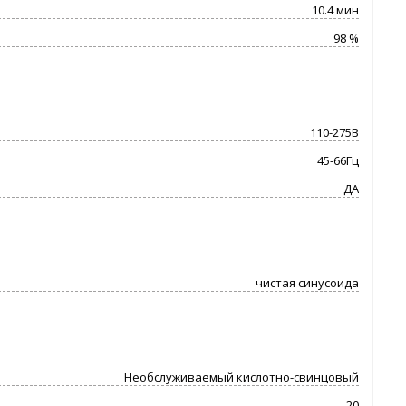
10.4 мин
98 %
110-275В
45-66Гц
ДА
чистая синусоида
Необслуживаемый кислотно-свинцовый
20