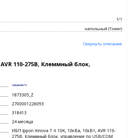
1/1
напольный (Tower)
Свернуть описание
т, AVR 110-275В, Клеммный блок,
1873305_Z
2700001226093
318413
24 месяца
ИБП Ippon Innova T II 10K, 10кВа, 10кВт, AVR 110-
275В, Клеммный блок, управление по USB/COM