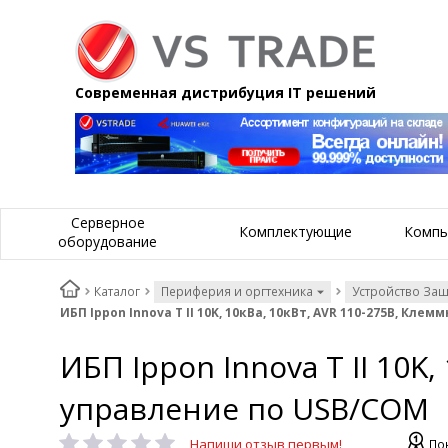
Современная дистрибуция IT решений
Серверное
Комплектующие
Компь
оборудование
Каталог
Периферия и оргтехника
Устройство За
ИБП Ippon Innova T II 10K, 10кВа, 10кВт, AVR 110-275В, Кл
ИБП Ippon Innova T II 10K
управление по USB/COM
Напиши отзыв первым!
По