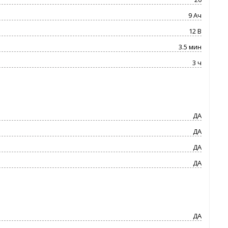
9 Ач
12 В
3.5 мин
3 ч
ДА
ДА
ДА
ДА
ДА