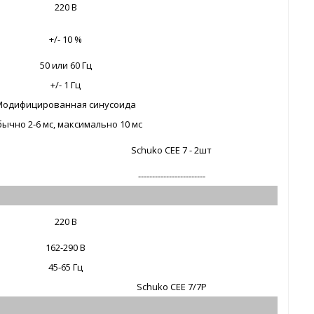
220 В
+/- 10 %
50 или 60 Гц
+/- 1 Гц
Модифицированная синусоида
ычно 2-6 мс, максимально 10 мс
Schuko CEE 7 - 2шт
------------------------
220 В
162-290 В
45-65 Гц
Schuko CEE 7/7P