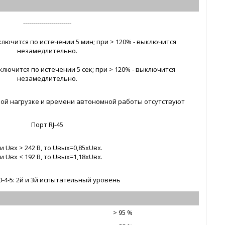
------------------------
ключится по истечении 5 мин; при > 120% - выключится
незамедлительно.
ключится по истечении 5 сек; при > 120% - выключится
незамедлительно.
ой нагрузке и времени автономной работы отсутствуют
Порт RJ-45
и Uвх > 242 В, то Uвых=0,85xUвх.
и Uвх < 192 В, то Uвых=1,18xUвх.
00-4-5: 2й и 3й испытательный уровень
> 95 %