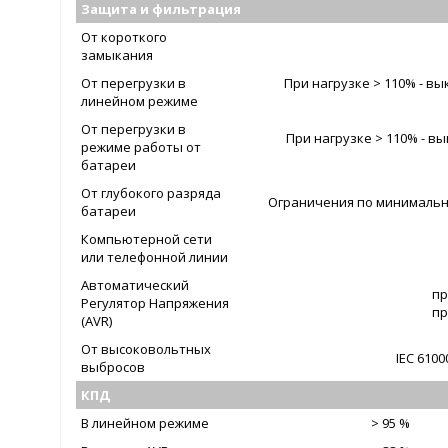
Защита и фильтрация
От короткого
замыкания
От перегрузки в
При нагрузке > 110% - вы
линейном режиме
От перегрузки в
При нагрузке > 110% - вы
режиме работы от
батареи
От глубокого разряда
Ограничения по минимальн
батареи
Компьютерной сети
или телефонной линии
Автоматический
пр
Регулятор Напряжения
пр
(AVR)
От высоковольтных
IEC 610
выбросов
КПД
В линейном режиме
> 95 %