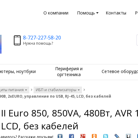
О компании
Помощь
Контакты
Р
8-727-227-58-20
Нужна помощь?
Периферия и
ютеры, ноутбуки
Сетевое оборуд
оргтехника
щиты питания
ИБП и стабилизаторы
290В, 2хEURO, управление по USB, RJ-45, LCD, без кабелей
II Euro 850, 850VA, 480Вт, AVR
 LCD, без кабелей
авилось? Расскажи друзьям!