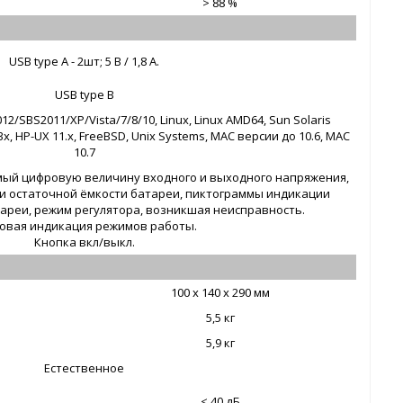
> 88 %
USB type A - 2шт; 5 В / 1,8 А.
USB type B
2/SBS2011/XP/Vista/7/8/10, Linux, Linux AMD64, Sun Solaris
5.3x, HP-UX 11.x, FreeBSD, Unix Systems, MAC версии до 10.6, MAC
10.7
мый цифровую величину входного и выходного напряжения,
 и остаточной ёмкости батареи, пиктограммы индикации
атареи, режим регулятора, возникшая неисправность.
овая индикация режимов работы.
Кнопка вкл/выкл.
100 x 140 x 290 мм
5,5 кг
5,9 кг
Естественное
< 40 дБ