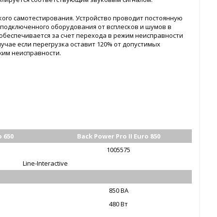
ского самотестирования. Устройство проводит постоянную
подключенного оборудования от всплесков и шумов в
 обеспечивается за счет перехода в режим неисправности
случае если перегрузка оставит 120% от допустимых
жим неисправности.
o 650
Back Power Pro II Euro 850
1005575
Line-Interactive
850 ВА
480 Вт