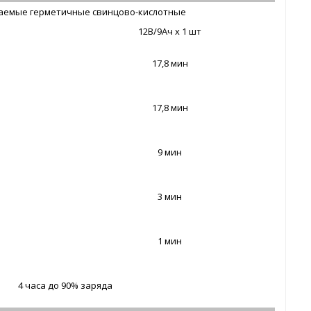
аемые герметичные свинцово-кислотные
12В/9Ач х 1 шт
17,8 мин
17,8 мин
9 мин
3 мин
1 мин
4 часа до 90% заряда