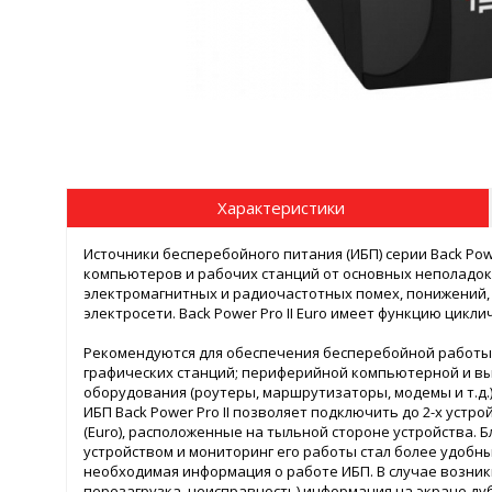
Характеристики
Источники бесперебойного питания (ИБП) серии Back Pow
компьютеров и рабочих станций от основных неполадок
электромагнитных и радиочастотных помех, понижений,
электросети. Back Power Pro II Euro имеет функцию цикл
Рекомендуются для обеспечения бесперебойной работы
графических станций; периферийной компьютерной и вы
оборудования (роутеры, маршрутизаторы, модемы и т.д.)
ИБП Back Power Pro II позволяет подключить до 2-х уст
(Euro), расположенные на тыльной стороне устройства.
устройством и мониторинг его работы стал более удобны
необходимая информация о работе ИБП. В случае возник
перезагрузка, неисправность) информация на экране д