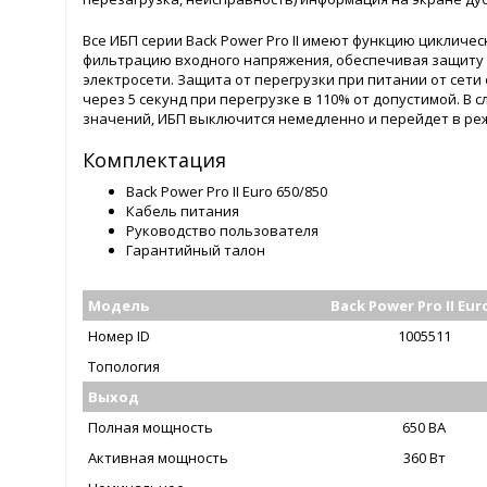
Все ИБП серии Back Power Pro II имеют функцию цикличе
фильтрацию входного напряжения, обеспечивая защиту 
электросети. Защита от перегрузки при питании от сети
через 5 секунд при перегрузке в 110% от допустимой. В 
значений, ИБП выключится немедленно и перейдет в ре
Комплектация
Back Power Pro II Euro 650/850
Кабель питания
Руководство пользователя
Гарантийный талон
Модель
Back Power Pro II Eur
Номер ID
1005511
Топология
Выход
Полная мощность
650 ВА
Активная мощность
360 Вт