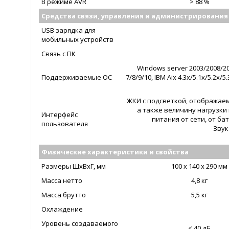
В режиме AVR
> 88 %
Средства связи, управления и администрирования
USB зарядка для
мобильных устройств
Связь с ПК
Windows server 2003/2008/201
Поддерживаемые ОС
7/8/9/10, IBM Aix 4.3x/5.1x/5.2x/
ЖКИ с подсветкой, отображае
а также величину нагрузки
Интерфейс
питания от сети, от б
пользователя
Звук
Физические характеристики и свойства
Размеры ШxВxГ, мм
100 x 140 x 290 мм
Масса нетто
4,8 кг
Масса брутто
5,5 кг
Охлаждение
Уровень создаваемого
< 40 дБ