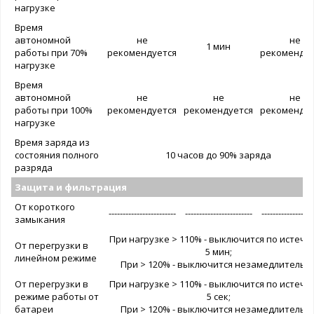
нагрузке
Время
автономной
не
не
1 мин
работы при 70%
рекомендуется
рекомендуе
нагрузке
Время
автономной
не
не
не
работы при 100%
рекомендуется
рекомендуется
рекомендуе
нагрузке
Время заряда из
состояния полного
10 часов до 90% заряда
разряда
Защита и фильтрация
От короткого
------------------------
------------------------
------------------
замыкания
При нагрузке > 110% - выключится по истече
От перегрузки в
5 мин;
линейном режиме
При > 120% - выключится незамедлительн
От перегрузки в
При нагрузке > 110% - выключится по истече
режиме работы от
5 сек;
батареи
При > 120% - выключится незамедлительн