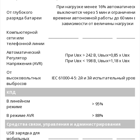
При нагрузке менее 16% автоматически
От глубокого
выключится через 5 мин и ограничение
разряда батареи
времени автономной работы до 60 мин вн
зависимости от величины нагрузки
Компьютерной
сети или
------------------------
------------------------
------------------
телефонной линии
Автоматический
При Uвх > 242 В, Uвых=0,85 x Uвх
Регулятор
При Uвх < 198 В, Uвых=1,18 x Uвх
Напряжения (AVR)
От
высоковольтных
IEC 61000-4-5: 2й и 3й испытательный урове
выбросов
КПД
В линейном
> 95%
режиме
В режиме AVR
> 88%
Средства связи, управления и администрирования
USB зарядка для
мобильных
------------------------
------------------------
------------------