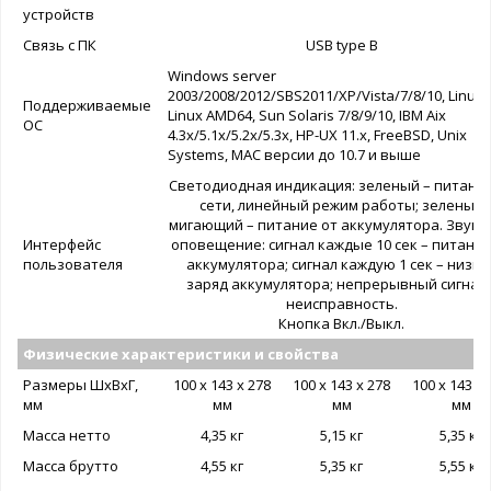
устройств
Связь с ПК
USB type B
Windows server
2003/2008/2012/SBS2011/XP/Vista/7/8/10, Linux,
Поддерживаемые
Linux AMD64, Sun Solaris 7/8/9/10, IBM Aix
ОС
4.3x/5.1x/5.2x/5.3x, HP-UX 11.x, FreeBSD, Unix
Systems, MAC версии до 10.7 и выше
Светодиодная индикация: зеленый – питание
сети, линейный режим работы; зеленый
мигающий – питание от аккумулятора. Звуко
Интерфейс
оповещение: сигнал каждые 10 сек – питание
пользователя
аккумулятора; сигнал каждую 1 сек – низки
заряд аккумулятора; непрерывный сигнал 
неисправность.
Кнопка Вкл./Выкл.
Физические характеристики и свойства
Размеры ШxВxГ,
100 х 143 х 278
100 х 143 х 278
100 х 143 х 
мм
мм
мм
мм
Масса нетто
4,35 кг
5,15 кг
5,35 кг
Масса брутто
4,55 кг
5,35 кг
5,55 кг