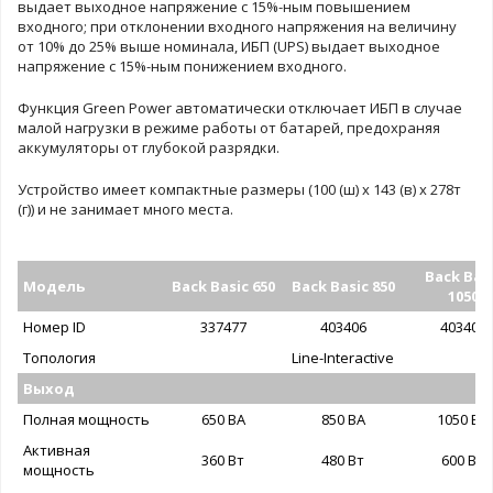
выдает выходное напряжение с 15%-ным повышением
входного; при отклонении входного напряжения на величину
от 10% до 25% выше номинала, ИБП (UPS) выдает выходное
напряжение с 15%-ным понижением входного.
Функция Green Power автоматически отключает ИБП в случае
малой нагрузки в режиме работы от батарей, предохраняя
аккумуляторы от глубокой разрядки.
Устройство имеет компактные размеры (100 (ш) х 143 (в) х 278т
(г)) и не занимает много места.
Back Bas
Модель
Back Basic 650
Back Basic 850
1050
Номер ID
337477
403406
403407
Топология
Line-Interactive
Выход
Полная мощность
650 ВА
850 ВА
1050 ВА
Активная
360 Вт
480 Вт
600 Вт
мощность