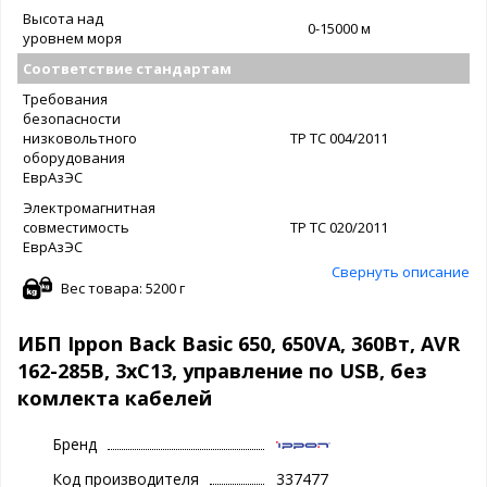
Высота над
0-15000 м
уровнем моря
Соответствие стандартам
Требования
безопасности
низковольтного
ТР ТС 004/2011
оборудования
ЕврАзЭС
Электромагнитная
совместимость
ТР ТС 020/2011
ЕврАзЭС
Свернуть описание
Вес товара: 5200 г
ИБП Ippon Back Basic 650, 650VA, 360Вт, AVR
162-285В, 3хС13, управление по USB, без
комлекта кабелей
Бренд
Код производителя
337477