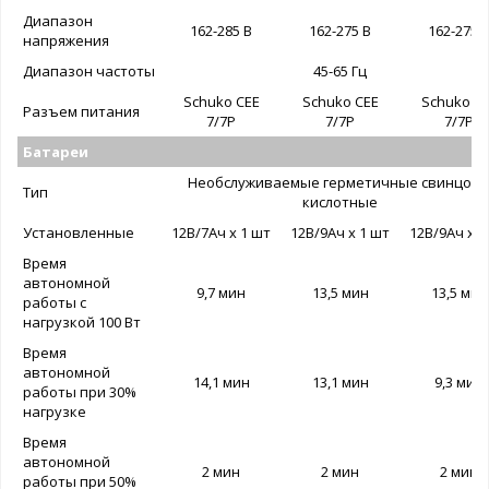
Диапазон
162-285 В
162-275 В
162-275 
напряжения
Диапазон частоты
45-65 Гц
Schuko CEE
Schuko CEE
Schuko C
Разъем питания
7/7P
7/7P
7/7P
Батареи
Необслуживаемые герметичные свинцово
Тип
кислотные
Установленные
12В/7Ач х 1 шт
12В/9Ач х 1 шт
12В/9Ач х 1
Время
автономной
9,7 мин
13,5 мин
13,5 мин
работы с
нагрузкой 100 Вт
Время
автономной
14,1 мин
13,1 мин
9,3 мин
работы при 30%
нагрузке
Время
автономной
2 мин
2 мин
2 мин
работы при 50%