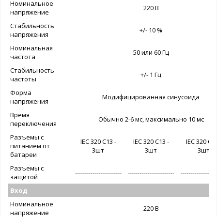
Номинальное
220 В
напряжение
Стабильность
+/- 10 %
напряжения
Номинальная
50 или 60 Гц
частота
Стабильность
+/- 1 Гц
частоты
Форма
Модифицированная синусоида
напряжения
Время
Обычно 2-6 мс, максимально 10 мс
переключения
Разъемы с
IEC 320 C13 -
IEC 320 C13 -
IEC 320 C13
питанием от
3шт
3шт
3шт
батареи
Разъемы с
------------------------
------------------------
------------------
защитой
Вход
Номинальное
220 В
напряжение