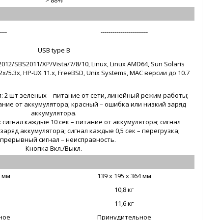
> 88%
----
------------------------
USB type B
012/SBS2011/XP/Vista/7/8/10, Linux, Linux AMD64, Sun Solaris
5.2x/5.3x, HP-UX 11.x, FreeBSD, Unix Systems, MAC версии до 10.7
 2 шт зеленых – питание от сети, линейный режим работы;
ние от аккумулятора; красный – ошибка или низкий заряд
аккумулятора.
сигнал каждые 10 сек – питание от аккумулятора; сигнал
заряд аккумулятора; сигнал каждые 0,5 сек – перегрузка;
прерывный сигнал – неисправность.
Кнопка Вкл./Выкл.
4 мм
139 x 195 х 364 мм
10,8 кг
11,6 кг
ное
Принудительное