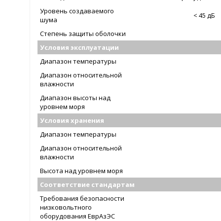
Уровень создаваемого
< 45 дБ
шума
Степень защиты оболочки
Условия эксплуатации
Диапазон температуры
Диапазон относительной
влажности
Диапазон высоты над
уровнем моря
Условия хранения
Диапазон температуры
Диапазон относительной
влажности
Высота над уровнем моря
Соответствие стандартам
Требования безопасности
низковольтного
оборудования ЕврАзЭС