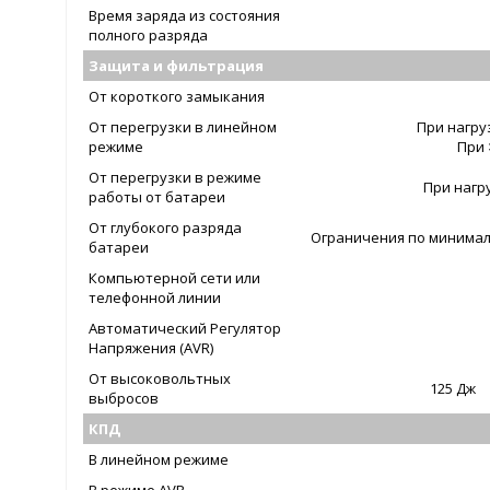
Время заряда из состояния
полного разряда
Защита и фильтрация
От короткого замыкания
От перегрузки в линейном
При нагру
режиме
При 
От перегрузки в режиме
При нагр
работы от батареи
От глубокого разряда
Ограничения по минимал
батареи
Компьютерной сети или
телефонной линии
Автоматический Регулятор
Напряжения (AVR)
От высоковольтных
125 Дж
выбросов
КПД
В линейном режиме