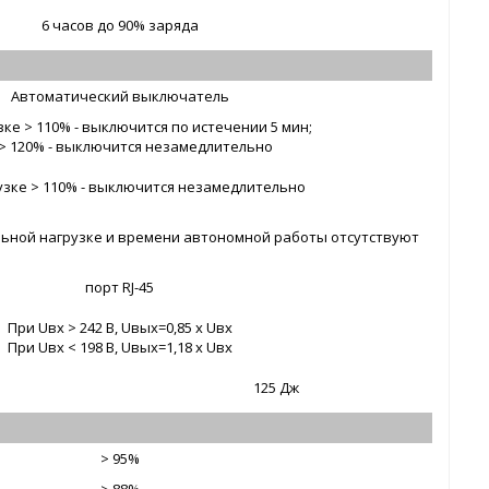
6 часов до 90% заряда
Автоматический выключатель
зке > 110% - выключится по истечении 5 мин;
> 120% - выключится незамедлительно
узке > 110% - выключится незамедлительно
ьной нагрузке и времени автономной работы отсутствуют
порт RJ-45
При Uвх > 242 В, Uвых=0,85 x Uвх
При Uвх < 198 В, Uвых=1,18 x Uвх
125 Дж
> 95%