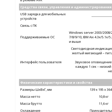
В режиме AVR
Средства связи, управления и администрирования
USB зарядка для мобильных
--------------------
устройств
Связь с ПК
Windows server 2003/2008/2
Поддерживаемые ОС
7/8/9/10, IBM Aix 4.3x/5.1x/
и выше
Светодиодная индикация:
желтый мигающий – пита
Интерфейс пользователя
Звуковое оповещение: 
каждую 1 сек – низкий 
не
Физические характеристики и свойства
Размеры ШxВxГ, мм
139 x 195 х 36
Масса нетто
10,8 кг
Масса брутто
11,6 кг
Охлаждение
Принудитель