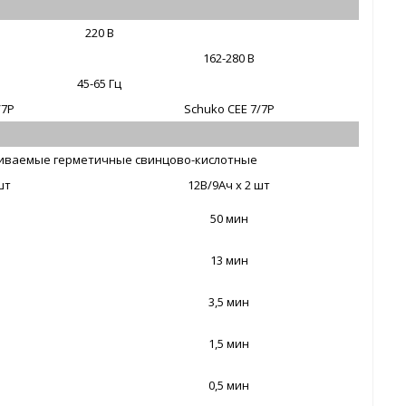
220 В
162-280 В
45-65 Гц
/7P
Schuko CEE 7/7P
иваемые герметичные свинцово-кислотные
шт
12В/9Ач х 2 шт
50 мин
13 мин
3,5 мин
1,5 мин
0,5 мин