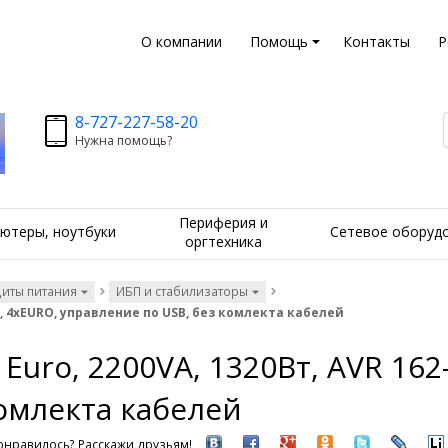
О компании
Помощь
Контакты
Р
8-727-227-58-20
Нужна помощь?
Периферия и
ютеры, ноутбуки
Сетевое оборуд
оргтехника
щиты питания
ИБП и стабилизаторы
80В, 4хEURO, управление по USB, без комлекта кабелей
 Euro, 2200VA, 1320Вт, AVR 162
омлекта кабелей
онравилось? Расскажи друзьям!