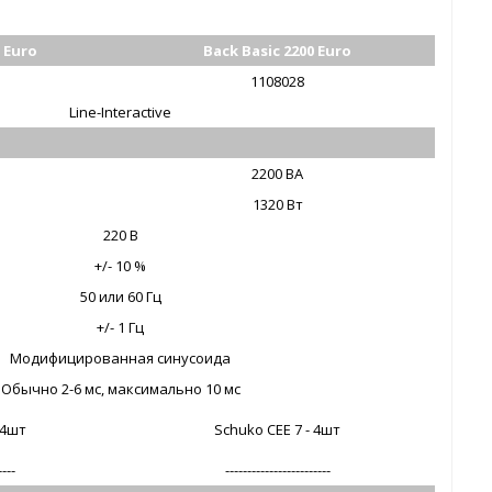
 Euro
Back Basic 2200 Euro
1108028
Line-Interactive
2200 ВА
1320 Вт
220 В
+/- 10 %
50 или 60 Гц
+/- 1 Гц
Модифицированная синусоида
Обычно 2-6 мс, максимально 10 мс
 4шт
Schuko CEE 7 - 4шт
----
------------------------