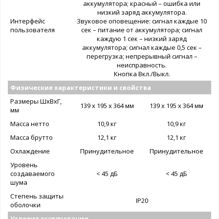
аккумулятора; красный – ошибка или
низкий заряд аккумулятора.
Интерфейс
Звуковое оповещение: сигнал каждые 10
пользователя
сек – питание от аккумулятора; сигнал
каждую 1 сек – низкий заряд
аккумулятора; сигнал каждые 0,5 сек –
перегрузка; непрерывный сигнал –
неисправность.
Кнопка Вкл./Выкл.
Физические характеристики и свойства
Размеры ШxВxГ,
139 x 195 х 364 мм
139 x 195 х 364 мм
мм
Масса нетто
10,9 кг
10,9 кг
Масса брутто
12,1 кг
12,1 кг
Охлаждение
Принудительное
Принудительное
Уровень
создаваемого
< 45 дБ
< 45 дБ
шума
Степень защиты
IP20
оболочки
Условия эксплуатации