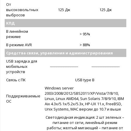
От
высоковольтных
125 Дж
125 Дж
выбросов
КПД
В линейном
> 95%
режиме
В режиме AVR
> 88%
Средства связи, управления и администрирования
USB зарядка для
мобильных
------------------------
------------------------
устройств
Связь с ПК
USB type B
Windows server
2003/2008/2012/SBS2011/XP/Vista/7/8/10,
Поддерживаемые
Linux, Linux AMD64, Sun Solaris 7/8/9/10, IBM
ОС
Aix 4.3x/5.1x/5.2x/5.3x, HP-UX 11.x, FreeBSD,
Unix Systems, MAC версии до 10.7 и выше
Светодиодная индикация: 2 шт зеленых –
питание от сети, линейный режим
работы; желтый мигающий – питание от