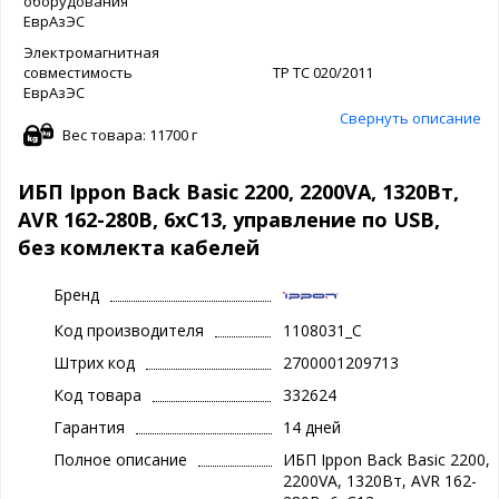
оборудования
ЕврАзЭС
Электромагнитная
совместимость
ТР ТС 020/2011
ЕврАзЭС
Свернуть описание
Вес товара: 11700 г
ИБП Ippon Back Basic 2200, 2200VA, 1320Вт,
AVR 162-280В, 6хС13, управление по USB,
без комлекта кабелей
Бренд
Код производителя
1108031_C
Штрих код
2700001209713
Код товара
332624
Гарантия
14 дней
Полное описание
ИБП Ippon Back Basic 2200,
2200VA, 1320Вт, AVR 162-