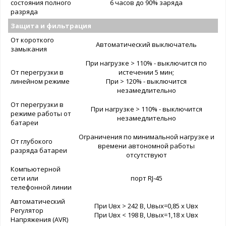
состояния полного
6 часов до 90% заряда
разряда
Защита и фильтрация
От короткого
Автоматический выключатель
замыкания
При нагрузке > 110% - выключится по
От перегрузки в
истечении 5 мин;
линейном режиме
При > 120% - выключится
незамедлительно
От перегрузки в
При нагрузке > 110% - выключится
режиме работы от
незамедлительно
батареи
Ограничения по минимальной нагрузке и
От глубокого
времени автономной работы
разряда батареи
отсутствуют
Компьютерной
сети или
порт RJ-45
телефонной линии
Автоматический
При Uвх > 242 В, Uвых=0,85 x Uвх
Регулятор
При Uвх < 198 В, Uвых=1,18 x Uвх
Напряжения (AVR)