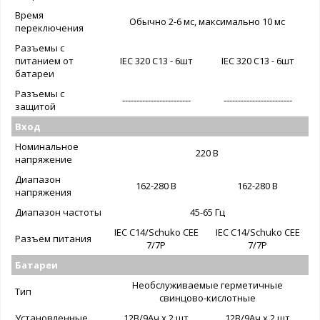
Время
Обычно 2-6 мс, максимально 10 мс
переключения
Разъемы с
питанием от
IEC 320 C13 - 6шт
IEC 320 C13 - 6шт
батареи
Разъемы с
------------------------
------------------------
защитой
Вход
Номинальное
220 В
напряжение
Диапазон
162-280 В
162-280 В
напряжения
Диапазон частоты
45-65 Гц
IEC C14/Schuko CEE
IEC C14/Schuko CEE
Разъем питания
7/7P
7/7P
Батареи
Необслуживаемые герметичные
Тип
свинцово-кислотные
Установленные
12В/9Ач х 2 шт
12В/9Ач х 2 шт