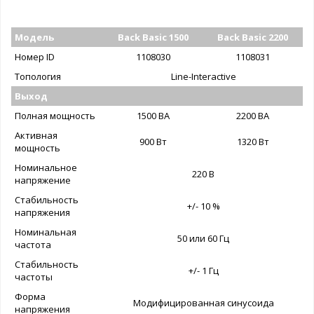
Модель
Back Basic 1500
Back Basic 2200
Номер ID
1108030
1108031
Топология
Line-Interactive
Выход
Полная мощность
1500 ВА
2200 ВА
Активная
900 Вт
1320 Вт
мощность
Номинальное
220 В
напряжение
Стабильность
+/- 10 %
напряжения
Номинальная
50 или 60 Гц
частота
Стабильность
+/- 1 Гц
частоты
Форма
Модифицированная синусоида
напряжения