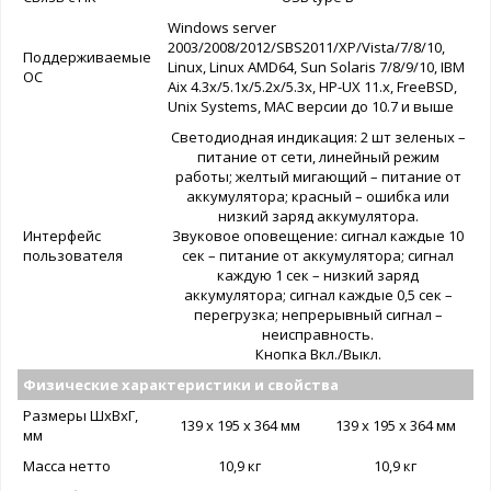
Windows server
2003/2008/2012/SBS2011/XP/Vista/7/8/10,
Поддерживаемые
Linux, Linux AMD64, Sun Solaris 7/8/9/10, IBM
ОС
Aix 4.3x/5.1x/5.2x/5.3x, HP-UX 11.x, FreeBSD,
Unix Systems, MAC версии до 10.7 и выше
Светодиодная индикация: 2 шт зеленых –
питание от сети, линейный режим
работы; желтый мигающий – питание от
аккумулятора; красный – ошибка или
низкий заряд аккумулятора.
Интерфейс
Звуковое оповещение: сигнал каждые 10
пользователя
сек – питание от аккумулятора; сигнал
каждую 1 сек – низкий заряд
аккумулятора; сигнал каждые 0,5 сек –
перегрузка; непрерывный сигнал –
неисправность.
Кнопка Вкл./Выкл.
Физические характеристики и свойства
Размеры ШxВxГ,
139 x 195 х 364 мм
139 x 195 х 364 мм
мм
Масса нетто
10,9 кг
10,9 кг