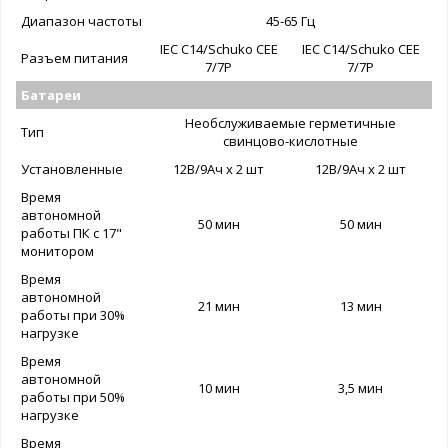
Диапазон частоты
45-65 Гц
IEC C14/Schuko CEE
IEC C14/Schuko CEE
Разъем питания
7/7P
7/7P
Батареи
Необслуживаемые герметичные
Тип
свинцово-кислотные
Установленные
12В/9Ач х 2 шт
12В/9Ач х 2 шт
Время
автономной
50 мин
50 мин
работы ПК с 17"
монитором
Время
автономной
21 мин
13 мин
работы при 30%
нагрузке
Время
автономной
10 мин
3,5 мин
работы при 50%
нагрузке
Время