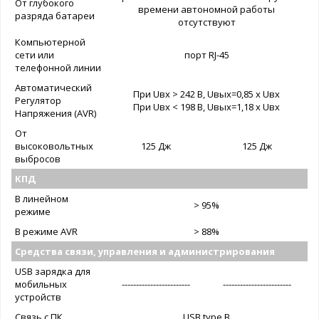
От глубокого
времени автономной работы
разряда батареи
отсутствуют
Компьютерной
сети или
порт RJ-45
телефонной линии
Автоматический
При Uвх > 242 В, Uвых=0,85 x Uвх
Регулятор
При Uвх < 198 В, Uвых=1,18 x Uвх
Напряжения (AVR)
От
высоковольтных
125 Дж
125 Дж
выбросов
КПД
В линейном
> 95%
режиме
В режиме AVR
> 88%
Средства связи, управления и администрирования
USB зарядка для
мобильных
------------------------
------------------------
устройств
Связь с ПК
USB type B