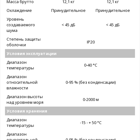
Масса брутто
12,1 кг
12,1 кг
Охлаждение
Принудительное
Принудительное
Уровень
создаваемого
< 45 дБ
< 45 дБ
шума
Степень защиты
IP20
оболочки
Условия эксплуатации
Диапазон
0-40 °C
температуры
Диапазон
относительной
0-95 % (без конденсации)
влажности
Диапазон высоты
0-2000 м
над уровнем моря
Условия хранения
Диапазон
-15 - + 50 °C
температуры
Диапазон
относительной
0-95 % (без конденсации)