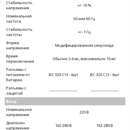
Стабильность
+/- 10 %
напряжения
Номинальная
50 или 60 Гц
частота
Стабильность
+/- 1 Гц
частоты
Форма
Модифицированная синусоида
напряжения
Время
Обычно 2-6 мс, максимально 10 мс
переключения
Разъемы с
питанием от
IEC 320 C13 - 6шт
IEC 320 C13 - 6шт
батареи
Разъемы с
------------------------
------------------------
защитой
Вход
Номинальное
220 В
напряжение
Диапазон
162-280 В
162-280 В
напряжения