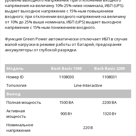
напряжения на величину 10%-25% ниже номинала, ИБП (UPS)
выдает выходное напряжение с 15%-ным повышением
входного; при отклонении входного напряжения на величину
от 10% до 25% выше номинала, ИБП (UPS) выдает выходное
напряжение с 15%-ным понижением входного.
Функция Green Power автоматически отключает ИБП в случае
малой нагрузки в режиме работы от батарей, предохраняя
аккумуляторы от глубокой разрядки.
Модель
Back Basic 1500
Back Basic 2200
Номер ID
1108030
1108031
Топология
Line-Interactive
Выход
Полная мощность
1500 ВА
2200 ВА
Активная
900 Вт
1320 Вт
мощность
Номинальное
220 В
напряжение