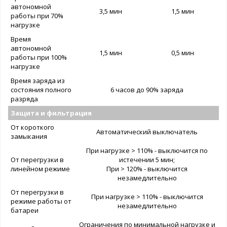
автономной
3,5 мин
1,5 мин
работы при 70%
нагрузке
Время
автономной
1,5 мин
0,5 мин
работы при 100%
нагрузке
Время заряда из
состояния полного
6 часов до 90% заряда
разряда
Защита и фильтрация
От короткого
Автоматический выключатель
замыкания
При нагрузке > 110% - выключится по
От перегрузки в
истечении 5 мин;
линейном режиме
При > 120% - выключится
незамедлительно
От перегрузки в
При нагрузке > 110% - выключится
режиме работы от
незамедлительно
батареи
Ограничения по минимальной нагрузке и