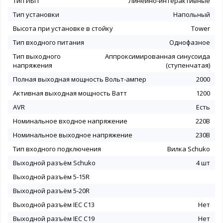
Тип ИБП
Линейно-интерактивные
Тип установки
Напольный
Высота при установке в стойку
Tower
Тип входного питания
Однофазное
Тип выходного
Аппроксимированная синусоида
напряжения
(ступенчатая)
Полная выходная мощность Вольт-ампер
2000
Активная выходная мощность Ватт
1200
AVR
Есть
Номинальное входное напряжение
220В
Номинальное выходное напряжение
230В
Тип входного подключения
Вилка Schuko
Выходной разъём Schuko
4 шт
Выходной разъём 5-15R
Выходной разъём 5-20R
Выходной разъём IEC C13
Нет
Выходной разъём IEC C19
Нет