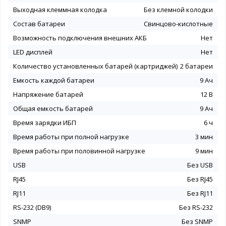
Выходная клеммная колодка
Без клемной колодки
Состав батареи
Свинцово-кислотные
Возможность подключения внешних АКБ
Нет
LED дисплей
Нет
Количество установленных батарей (картриджей)
2 батареи
Емкость каждой батареи
9 Ач
Напряжение батарей
12 В
Общая емкость батарей
9 Ач
Время зарядки ИБП
6 ч
Время работы при полной нагрузке
3 мин
Время работы при половинной нагрузке
9 мин
USB
Без USB
RJ45
Без RJ45
RJ11
Без RJ11
RS-232 (DB9)
Без RS-232
SNMP
Без SNMP