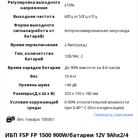
Регулировка выходного
±10%
напряжения
Выходная частота
60Гц or 50Гц ±1Гц
Форма выходного
сигнала(работа от
Аппроксимированная синусоида
батарей)
Время переключения
2-6мс(сред.)
Тип, количетство
12В/9Аг, 2
батарей
Время зарядки батареи
До 90% емкости за 4-6 часов
Вес
10.4 кг
Уровень шума
<40 дБ
Размеры(Д x Ш x В)
320 x 130 x 182 мм
Условия окружающей
0-90% относительной влажности
среды
при 0-40 ° C (без конденсации)
Свернуть описание
Вес товара: 10500 г
ИБП FSP FP 1500 900W/батареи 12V 9Ahx2/4