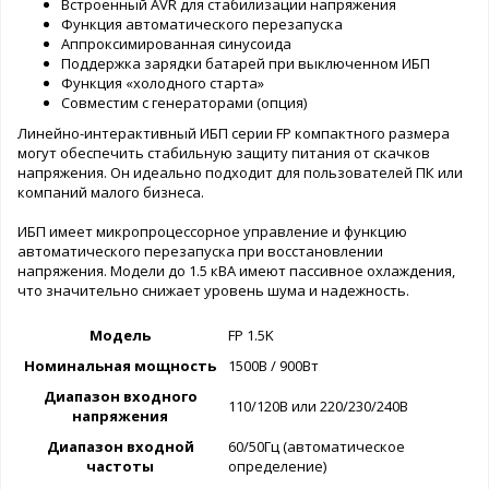
Встроенный AVR для стабилизации напряжения
Функция автоматического перезапуска
Аппроксимированная синусоида
Поддержка зарядки батарей при выключенном ИБП
Функция «холодного старта»
Совместим с генераторами (опция)
Линейно-интерактивный ИБП серии FP компактного размера
могут обеспечить стабильную защиту питания от скачков
напряжения. Он идеально подходит для пользователей ПК или
компаний малого бизнеса.
ИБП имеет микропроцессорное управление и функцию
автоматического перезапуска при восстановлении
напряжения. Модели до 1.5 кВА имеют пассивное охлаждения,
что значительно снижает уровень шума и надежность.
Модель
FP 1.5K
Номинальная мощность
1500В / 900Вт
Диапазон входного
110/120В или 220/230/240В
напряжения
Диапазон входной
60/50Гц (автоматическое
частоты
определение)