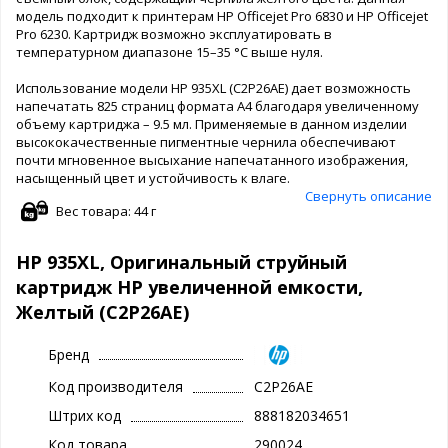
модель подходит к принтерам HP Officejet Pro 6830 и HP Officejet
Pro 6230. Картридж возможно эксплуатировать в
температурном диапазоне 15–35 °С выше нуля.
Использование модели HP 935XL (C2P26AE) дает возможность
напечатать 825 страниц формата А4 благодаря увеличенному
объему картриджа – 9.5 мл. Применяемые в данном изделии
высококачественные пигментные чернила обеспечивают
почти мгновенное высыхание напечатанного изображения,
насыщенный цвет и устойчивость к влаге.
Свернуть описание
Вес товара: 44 г
HP 935XL, Оригинальный струйный
картридж HP увеличенной емкости,
Желтый (C2P26AE)
Бренд
Код производителя
C2P26AE
Штрих код
888182034651
Код товара
290024