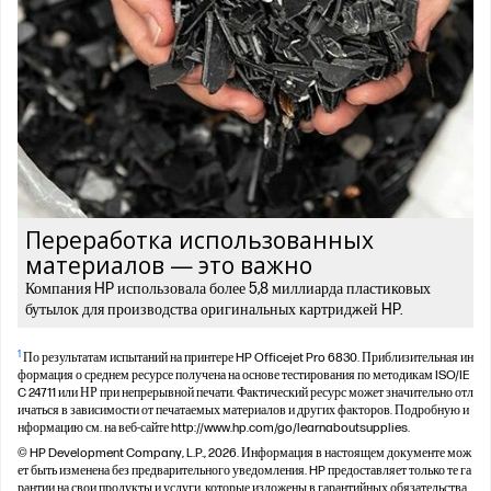
Переработка использованных
материалов — это важно
Компания HP использовала более 5,8 миллиарда пластиковых
бутылок для производства оригинальных картриджей HP.
1
По результатам испытаний на принтере HP Officejet Pro 6830. Приблизительная ин
формация о среднем ресурсе получена на основе тестирования по методикам ISO/IE
C 24711 или НР при непрерывной печати. Фактический ресурс может значительно отл
ичаться в зависимости от печатаемых материалов и других факторов. Подробную и
нформацию см. на веб-сайте http://www.hp.com/go/learnaboutsupplies.
© HP Development Company, L.P., 2026. Информация в настоящем документе мож
ет быть изменена без предварительного уведомления. HP предоставляет только те га
рантии на свои продукты и услуги, которые изложены в гарантийных обязательства