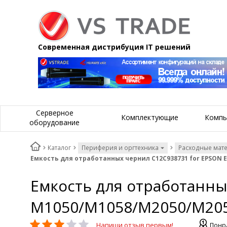
Современная дистрибуция IT решений
Серверное
Комплектующие
Компь
оборудование
Каталог
Периферия и оргтехника
Расходные мат
Емкость для отработанных чернил C12C938731 for EPSON 
Емкость для отработанны
M1050/M1058/M2050/M20
Напиши отзыв первым!
Понра