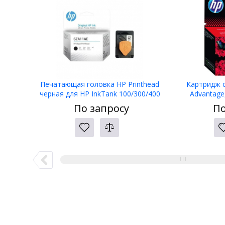
Печатающая головка HP Printhead
Картридж с
черная для HP InkTank 100/300/400
Advantage
SmartTank 300/400 (6ZA11AE)
сов.модели D
По запросу
По
2135/363