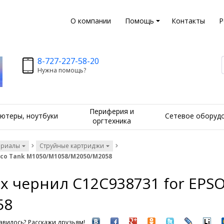
О компании
Помощь
Контакты
Р
8-727-227-58-20
Нужна помощь?
Периферия и
ютеры, ноутбуки
Сетевое оборуд
оргтехника
ериалы
Струйные картриджи
Eco Tank M1050/M1058/M2050/M2058
х чернил C12C938731 for EPSO
58
вилось? Расскажи друзьям!