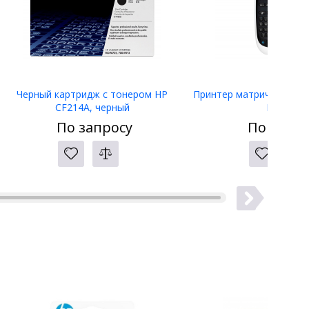
Черный картридж с тонером HP
Принтер матричный Eps
CF214A, черный
LW-400
По запросу
По запро