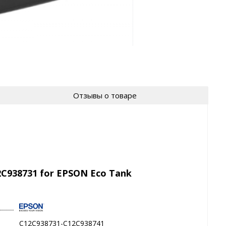
Отзывы о товаре
C938731 for EPSON Eco Tank
C12C938731-C12C938741