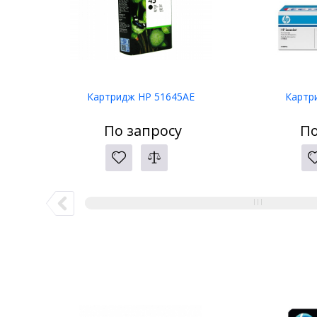
Картридж HP 51645AE
Картр
По запросу
По