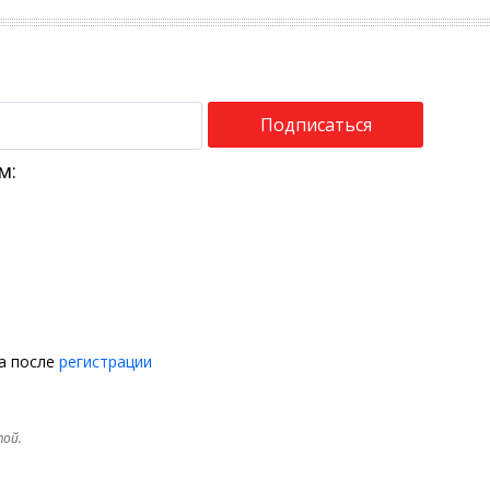
Подписаться
м:
на после
регистрации
той.