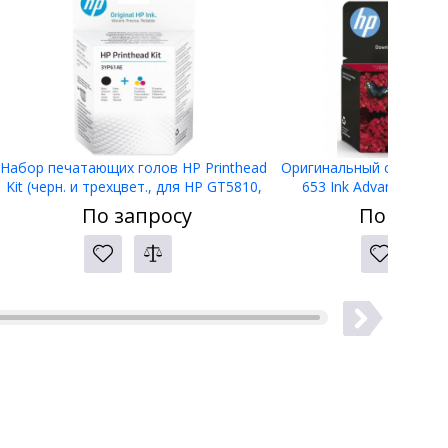
Набор печатающих голов HP Printhead
Оригинальный струйный
Kit (черн. и трехцвет., для HP GT5810,
653 Ink Advantage, т
GT5820), 3YP61AE
(3YM74AE)
По запросу
По запро