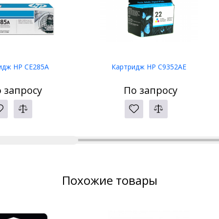
идж HP CE285A
Картридж HP C9352AE
 запросу
По запросу
Похожие товары