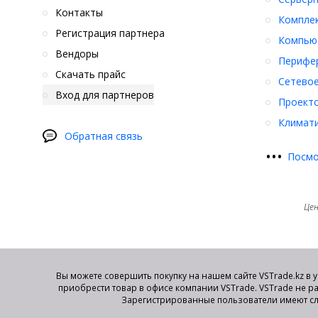
Контакты
Компле
Регистрация партнера
Компьют
Вендоры
Перифер
Скачать прайс
Сетевое
Вход для партнеров
Проект
Климати
Обратная связь
•
•
•
Посмо
Цен
Вы можете совершить покупку на нашем сайте VSTrade.kz в 
приобрести товар в офисе компании VSTrade. VSTrade не р
Зарегистрированные пользователи имеют сл