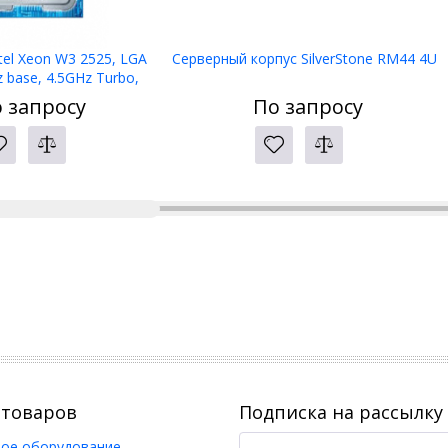
tel Xeon W3 2525, LGA
Серверный корпус SilverStone RM44 4U
 base, 4.5GHz Turbo,
B L3, PK8071305502400
 запросу
По запросу
 товаров
Подписка на рассылку
ое оборудование