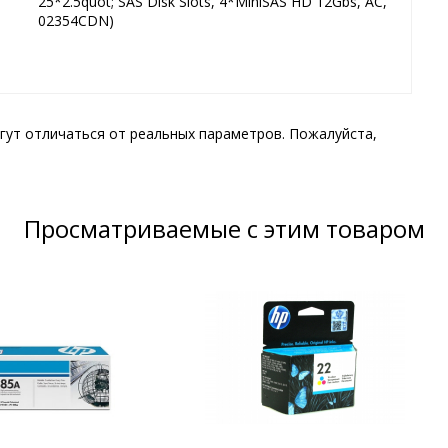
25*2.5quot; SAS Disk Slots, 4*MiniSAS HD 12Gbs, AC,
02354CDN)
гут отличаться от реальных параметров. Пожалуйста,
Просматриваемые с этим товаром