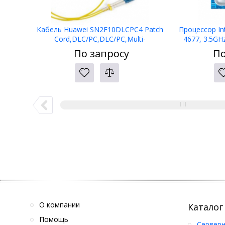
Кабель Huawei SN2F10DLCPC4 Patch
Процессор In
Cord,DLC/PC,DLC/PC,Multi-
4677, 3.5GHz
mode,10m,A1a.3,2mm,42mm DLC,OM4
8С/16Е, 22.5M
По запросу
По
bending insensitive
О компании
Каталог
Помощь
Серверн