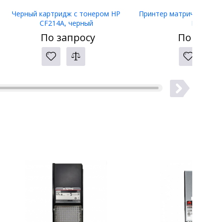
Черный картридж с тонером HP
Принтер матричный Eps
CF214A, черный
LW-400
По запросу
По запро