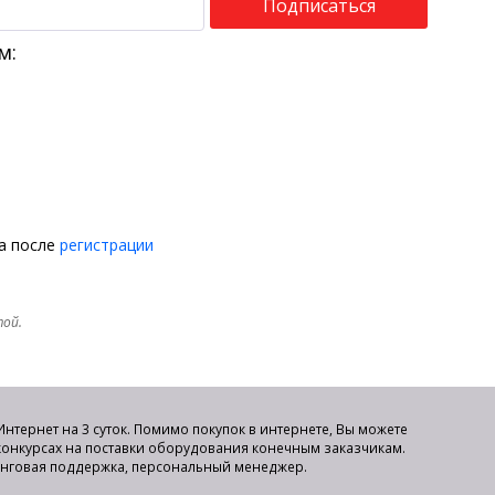
Подписаться
м:
на после
регистрации
той.
нтернет на 3 суток. Помимо покупок в интернете, Вы можете
 конкурсах на поставки оборудования конечным заказчикам.
инговая поддержка, персональный менеджер.