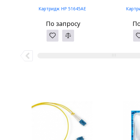
Картридж HP 51645AE
Картр
По запросу
По