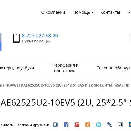
О компании
Помощь
Контакты
Р
8-727-227-58-20
Нужна помощь?
Периферия и
ютеры, ноутбуки
Сетевое оборуд
оргтехника
а HUAWEI DAE62525U2-10EV5 (2U, 25*2.5" SAS Disk Slots, 4*MiniSAS HD 
62525U2-10EV5 (2U, 25*2.5" SA
вилось? Расскажи друзьям!