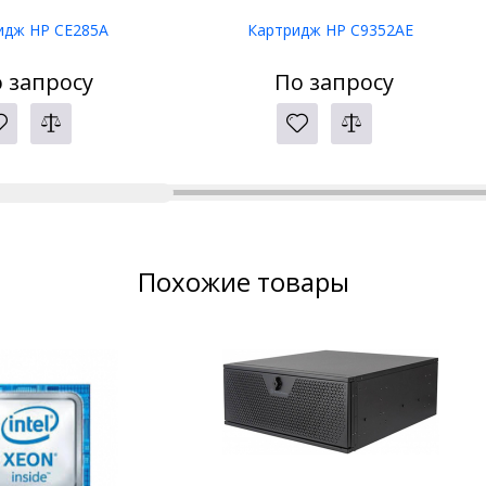
идж HP CE285A
Картридж HP C9352AE
 запросу
По запросу
Похожие товары