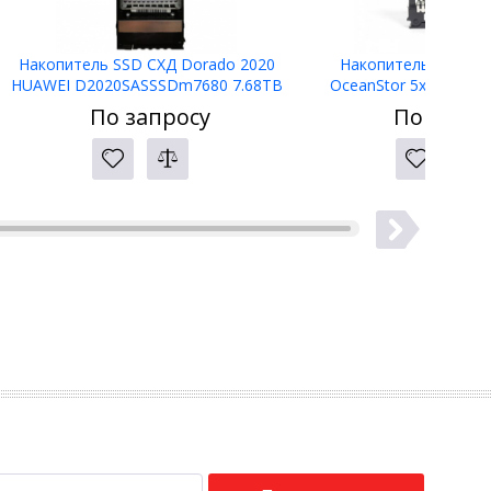
Накопитель SSD СХД Dorado 2020
Накопитель SSD СХ
HUAWEI D2020SASSSDm7680 7.68TB
OceanStor 5x20 L1-2
SSD SAS Disk Unit (2.5") 02356HAU
3.84TB SSD SAS Disk U
По запросу
По запро
02356TMT