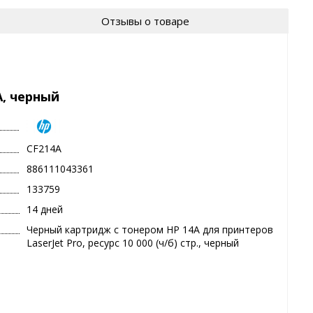
Отзывы о товаре
, черный
CF214A
886111043361
133759
14 дней
Черный картридж с тонером HP 14A для принтеров
LaserJet Pro, ресурс 10 000 (ч/б) стр., черный