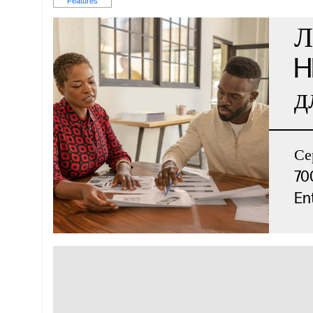
Л
H
д
Се
70
En