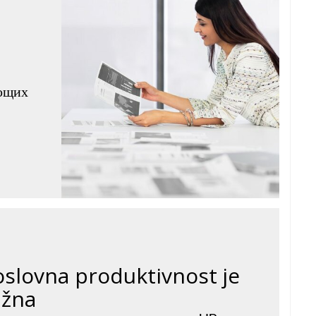
яющих
oslovna produktivnost je
ažna