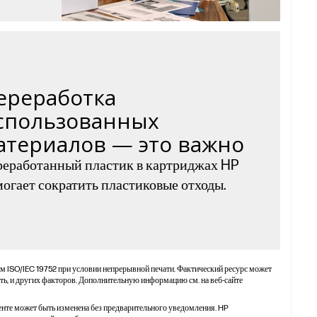
ереработка
спользованных
атериалов — это важно
еработанный пластик в картриджах HP
огает сократить пластиковые отходы.
ом ISO/IEC 19752 при условии непрерывной печати. Фактический ресурс может
ть, и других факторов. Дополнительную информацию см. на веб-сайте
нте может быть изменена без предварительного уведомления. HP