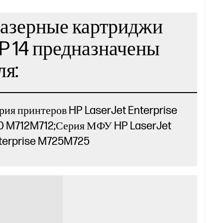
азерные картриджи
P 14 предназначены
ля:
рия принтеров HP LaserJet Enterprise
0 M712M712;Серия МФУ HP LaserJet
terprise M725M725