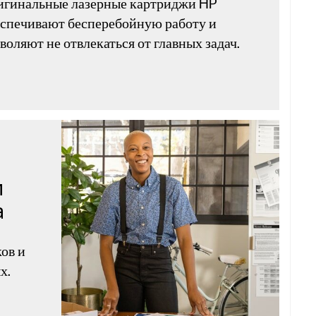
игинальные лазерные картриджи HP
спечивают бесперебойную работу и
воляют не отвлекаться от главных задач.
и
а
ов и
х.