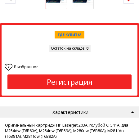
ГДЕ КУПИТЬ?
Остаток на складе:
0
В избранное
0
Регистрация
Характеристики
Оригинальный картридж HP LaserJet 203A, голубой CF541A, для
M254dw (T6B60A), M254nw (T6B59A), M280nw (T6B80A), M281fdn
(T6B81A), M281fdw (T6B82A)