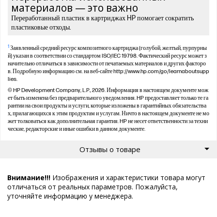
материалов — это важно
Переработанный пластик в картриджах HP помогает сократить
пластиковые отходы.
1
Заявленный средний ресурс композитного картриджа (голубой, желтый, пурпурны
й) указан в соответствии со стандартом ISO/IEC 19798. Фактический ресурс может з
начительно отличаться в зависимости от печатаемых материалов и других факторо
в. Подробную информацию см. на веб-сайте http://www.hp.com/go/learnaboutsupp
lies.
© HP Development Company, L.P., 2026. Информация в настоящем документе мож
ет быть изменена без предварительного уведомления. HP предоставляет только те га
рантии на свои продукты и услуги, которые изложены в гарантийных обязательства
х, прилагающихся к этим продуктам и услугам. Ничто в настоящем документе не мо
жет толковаться как дополнительная гарантия. HP не несет ответственности за техни
ческие, редакторские и иные ошибки в данном документе.
Отзывы о товаре
Внимание!!!
Изображения и характеристики товара могут
отличаться от реальных параметров. Пожалуйста,
уточняйте информацию у менеджера.