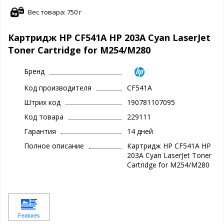
Вес товара: 750 г
Картридж HP CF541A HP 203A Cyan LaserJet
Toner Cartridge for M254/M280
Бренд
Код производителя
CF541A
Штрих код
190781107095
Код товара
229111
Гарантия
14 дней
Полное описание
Картридж HP CF541A HP
203A Cyan LaserJet Toner
Cartridge for M254/M280