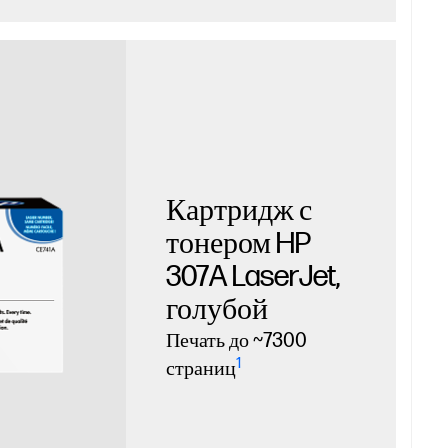
Картридж с
тонером HP
307A LaserJet,
голубой
Печать до ~7300
1
страниц