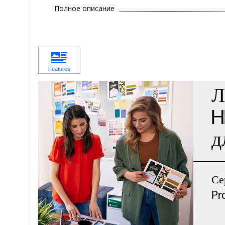
Полное описание
Л
H
д
Се
Pr