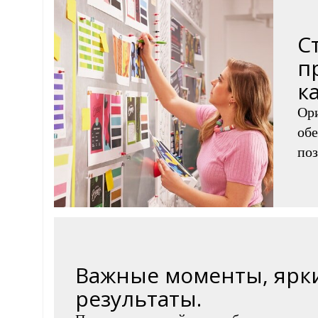
С
п
к
Ор
обе
поз
Важные моменты, ярк
результаты.