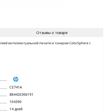
Отзывы о товаре
гией интеллектуальной печати и тонером ColorSphere с
CE741A
884420306191
104390
14 дней