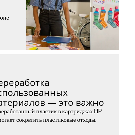
фоне
ереработка
спользованных
атериалов — это важно
еработанный пластик в картриджах HP
огает сократить пластиковые отходы.