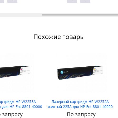
Похожие товары
артридж HP W2253A
Лазерный картридж HP W2252A
 для HP Ent 8801 40000
желтый 225A для HP Ent 8801 40000
стр
стр
 запросу
По запросу