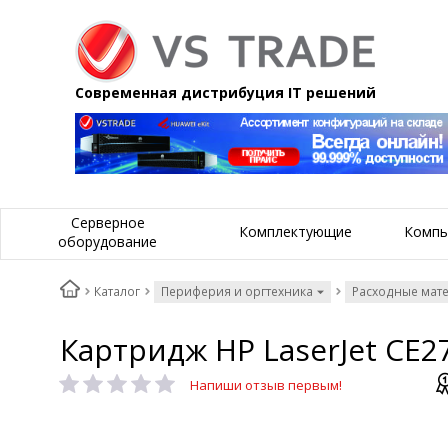
Современная дистрибуция IT решений
Серверное
Комплектующие
Компь
оборудование
Каталог
Периферия и оргтехника
Расходные мат
Картридж HP LaserJet CE2
Напиши отзыв первым!