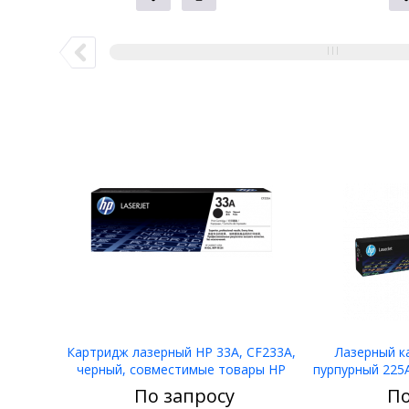
Картридж лазерный HP 33A, CF233A,
Лазерный к
черный, совместимые товары HP
пурпурный 225A
LaserJet M130, 134
По запросу
По