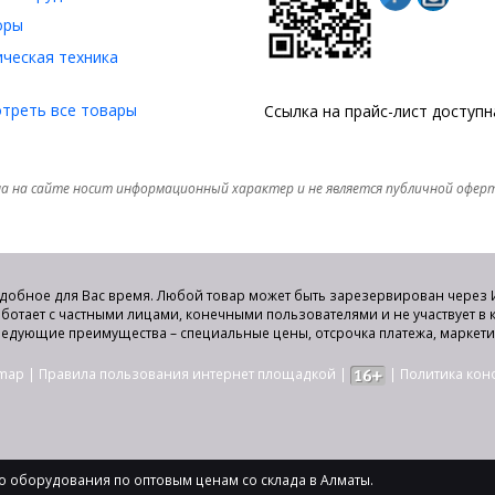
оры
ческая техника
треть все товары
Ссылка на прайс-лист доступ
а на сайте носит информационный характер и не является публичной офер
удобное для Вас время. Любой товар может быть зарезервирован через И
аботает с частными лицами, конечными пользователями и не участвует в
едующие преимущества – специальные цены, отсрочка платежа, маркет
emap
|
Правила пользования интернет площадкой
|
|
Политика ко
 оборудования по оптовым ценам со склада в Алматы.