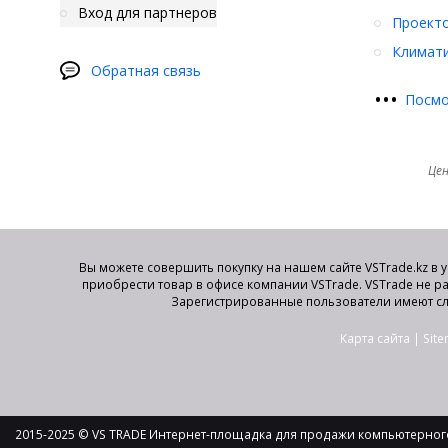
Вход для партнеров
Проект
Климати
Обратная связь
•
•
•
Посмо
Цен
Вы можете совершить покупку на нашем сайте VSTrade.kz в 
приобрести товар в офисе компании VSTrade. VSTrade не р
Зарегистрированные пользователи имеют сл
Карта сайта
|
Sit
2015-2025 © VS TRADE Интернет-площадка для продажи компьютерного