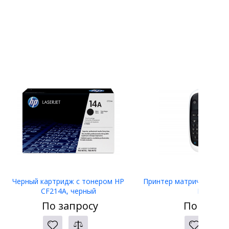
Черный картридж с тонером HP
Принтер матричный Eps
CF214A, черный
LW-400
По запросу
По запро