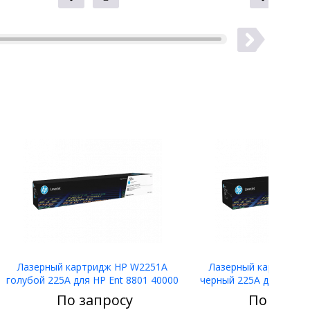
Лазерный картридж HP W2251A
Лазерный картридж 
голубой 225A для HP Ent 8801 40000
черный 225A для HP En
стр
стр
По запросу
По запро