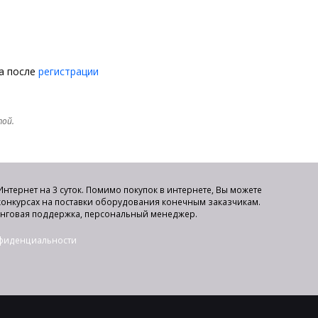
на после
регистрации
той.
нтернет на 3 суток. Помимо покупок в интернете, Вы можете
 конкурсах на поставки оборудования конечным заказчикам.
инговая поддержка, персональный менеджер.
нфиденциальности