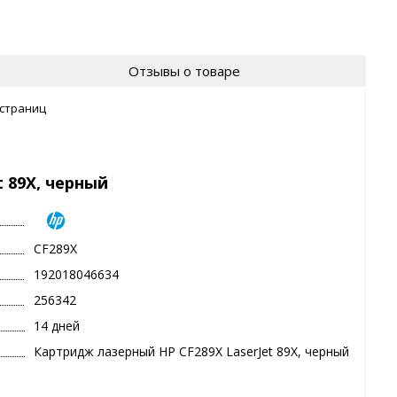
Отзывы о товаре
 страниц
 89X, черный
CF289X
192018046634
256342
14 дней
Картридж лазерный HP CF289X LaserJet 89X, черный