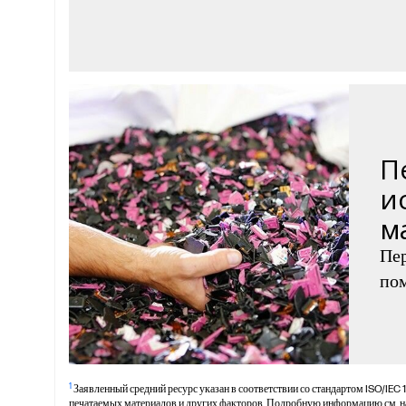
П
и
м
Пер
пом
1
Заявленный средний ресурс указан в соответствии со стандартом ISO/IEC 
печатаемых материалов и других факторов. Подробную информацию см. на