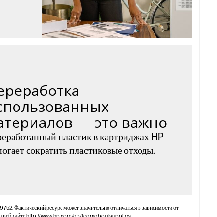
ереработка
спользованных
атериалов — это важно
еработанный пластик в картриджах HP
огает сократить пластиковые отходы.
19752. Фактический ресурс может значительно отличаться в зависимости от
 веб-сайте http://www.hp.com/go/learnaboutsupplies.