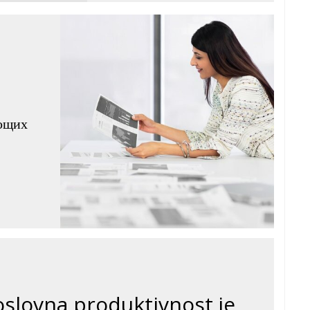
яющих
oslovna produktivnost je