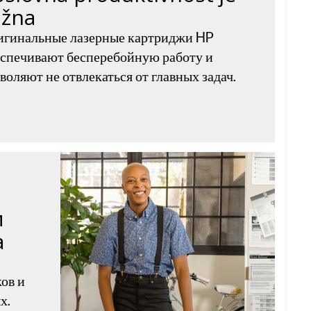
ažna
игинальные лазерные картриджи HP
спечивают бесперебойную работу и
воляют не отвлекаться от главных задач.
и
а
ов и
х.