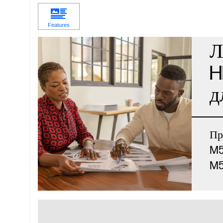
Л
H
д
Пр
M5
M