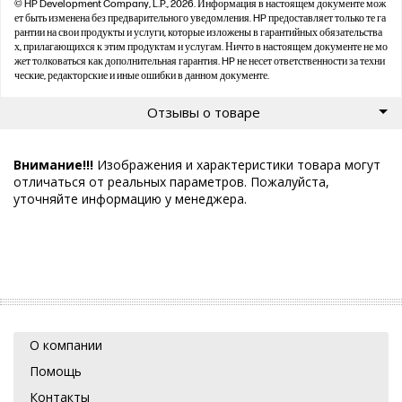
© HP Development Company, L.P., 2026. Информация в настоящем документе мож
ет быть изменена без предварительного уведомления. HP предоставляет только те га
рантии на свои продукты и услуги, которые изложены в гарантийных обязательства
х, прилагающихся к этим продуктам и услугам. Ничто в настоящем документе не мо
жет толковаться как дополнительная гарантия. HP не несет ответственности за техни
ческие, редакторские и иные ошибки в данном документе.
Отзывы о товаре
Внимание!!!
Изображения и характеристики товара могут
отличаться от реальных параметров. Пожалуйста,
уточняйте информацию у менеджера.
О компании
Помощь
Контакты