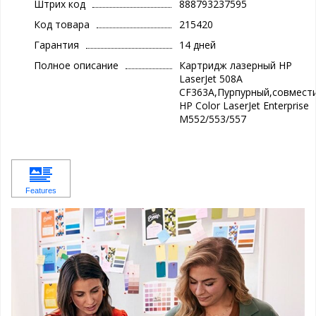
Штрих код
888793237595
Код товара
215420
Гарантия
14 дней
Полное описание
Картридж лазерный HP
LaserJet 508A
CF363A,Пурпурный,совмест
HP Color LaserJet Enterprise
M552/553/557