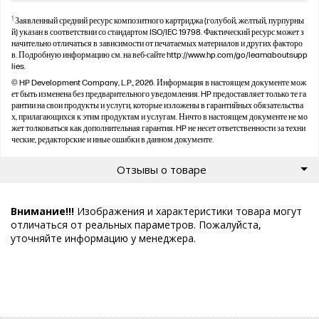
1
Заявленный средний ресурс композитного картриджа (голубой, желтый, пурпурны
й) указан в соответствии со стандартом ISO/IEC 19798. Фактический ресурс может з
начительно отличаться в зависимости от печатаемых материалов и других факторо
в. Подробную информацию см. на веб-сайте http://www.hp.com/go/learnaboutsupp
lies.
© HP Development Company, L.P., 2026. Информация в настоящем документе мож
ет быть изменена без предварительного уведомления. HP предоставляет только те га
рантии на свои продукты и услуги, которые изложены в гарантийных обязательства
х, прилагающихся к этим продуктам и услугам. Ничто в настоящем документе не мо
жет толковаться как дополнительная гарантия. HP не несет ответственности за техни
ческие, редакторские и иные ошибки в данном документе.
Отзывы о товаре
Внимание!!!
Изображения и характеристики товара могут
отличаться от реальных параметров. Пожалуйста,
уточняйте информацию у менеджера.