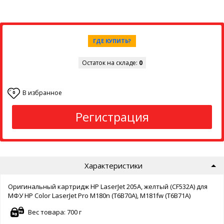
ГДЕ КУПИТЬ?
Остаток на складе:
0
В избранное
0
Регистрация
Характеристики
Оригинальный картридж HP LaserJet 205A, желтый (CF532A) для
МФУ HP Color LaserJet Pro M180n (T6B70A), M181fw (T6B71A)
Вес товара: 700 г