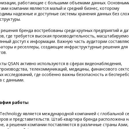
анизации, работающие с большими объемами данных. Основным
тами компании являются малый и средний бизнес, которому
одимы надежные и доступные системы хранения данных без сло
структуры.
 решения бренда востребованы среди крупных предприятий и да
ов, где требуется высокая производительность, масштабируемо
янный доступ к информации. Важную часть аудитории составляю
раторы и реселлеры, создающие инфраструктурные решения для
тов.
кты QSAN активно используются в сферах видеонаблюдения,
производства, телекоммуникаций, медицины, финансового секто
ых исследований, где особенно важны безопасность и беспереб
а с данными.
рафия работы
Technology является международной компанией с глобальной с
еров и представительств. Штаб-квартира бренда расположена н
не, а решения компании поставляются в различные страны Азии,