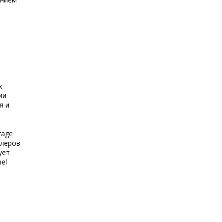
х
ии
я и
rage
ллеров
ует
el