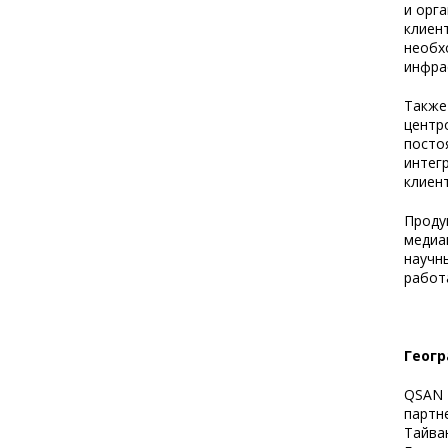
и орг
клиен
необх
инфра
Также
центр
посто
интег
клиен
Проду
медиа
научн
работ
Геог
QSAN 
партн
Тайва