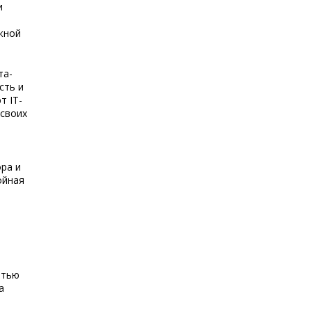
и
жной
та-
сть и
т IT-
 своих
ра и
ойная
етью
а