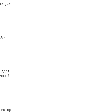
ня для
ll-
ндарт
ивной
сектор