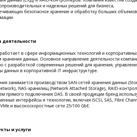
опроизводительных и надежных решений для бизнеса,
ечивающих безопасное хранение и обработку больших объемов
мации.
а деятельности
работает в сфере информационных технологий и корпоративны
м хранения данных. Основное направление деятельности компан
но с разработкой современных решений для хранения, управлени
ы данных в корпоративной IT-инфраструктуре.
ния занимается производством SAN-сетей хранения данных (Sto
etwork), NAS-хранилищ (Network Attached Storage), RAID-контро
тем прямого подключения DAS. В своей продукции бренд использ
енные интерфейсы и технологии, включая iSCSI, SAS, Fibre Chann
NVMe и высокоскоростные сети 25/100 GbE.
кты и услуги