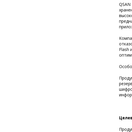
QSAN 
хране
высок
предн
прило
Компа
отказ
Flash
оптим
Особо
Проду
резер
шифро
инфор
Целе
Проду