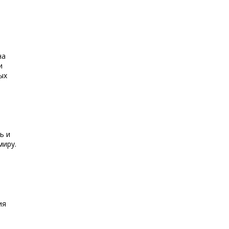
на
и
ых
ь и
миру.
ия