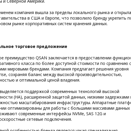
ы и Северной Америки.
еменем компания вышла за пределы локального рынка и открыл
тавительства в США и Европе, что позволило бренду укрепить п
ровом рынке корпоративных систем хранения данных.
льное торговое предложение
ое преимущество QSAN заключается в предоставлении функцио
ративного класса по более доступной стоимости по сравнению 
ыми мировыми брендами. Компания предлагает решения уровня
prise, сохраняя баланс между высокой производительностью,
ностью и оптимальной ценой владения.
выделяется поддержкой современных технологий высокой
пности (HA), расширенной защитой данных, низкими задержками 
жностью масштабирования инфраструктуры. Аппаратные плат
нии оптимизированы для работы с большими массивами данных 
рживают современные интерфейсы NVMe, SAS 12G и
оскоростные сетевые подключения.
дной особенностью бренда является узкая специализация