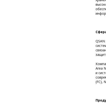
высок
обесп
инфор
Сфер
QSAN 
систе
связа
защит
Компа
Area N
и сис
соврем
(FC), 
Проду