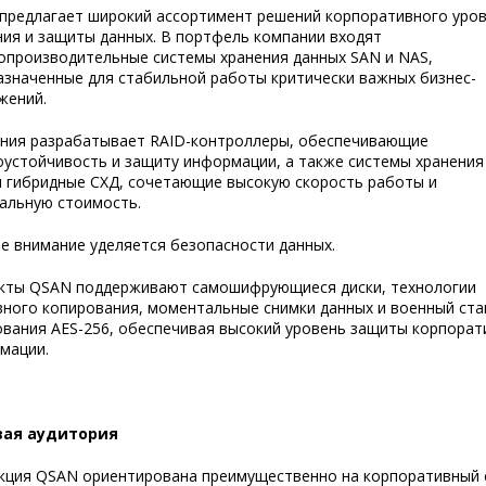
предлагает широкий ассортимент решений корпоративного уров
ния и защиты данных. В портфель компании входят
опроизводительные системы хранения данных SAN и NAS,
азначенные для стабильной работы критически важных бизнес-
жений.
ния разрабатывает RAID-контроллеры, обеспечивающие
оустойчивость и защиту информации, а также системы хранения A
 и гибридные СХД, сочетающие высокую скорость работы и
альную стоимость.
е внимание уделяется безопасности данных.
кты QSAN поддерживают самошифрующиеся диски, технологии
вного копирования, моментальные снимки данных и военный ста
вания AES-256, обеспечивая высокий уровень защиты корпорат
мации.
вая аудитория
кция QSAN ориентирована преимущественно на корпоративный 