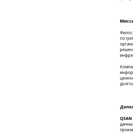
Мисси
Филос
потре
орган
решен
инфра
Компа
инфор
ценно
долго
Допо
QSAN⁠
данны
произ