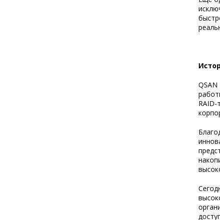
исклю
быстр
реаль
Истор
QSAN T
работ
RAID-
корпо
Благо
иннов
предс
накоп
высок
Сегод
высок
орган
досту