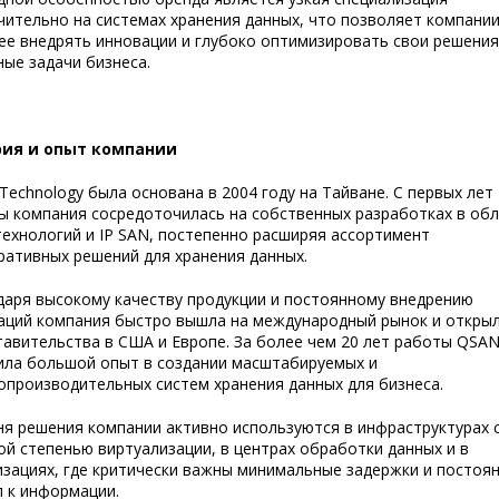
чительно на системах хранения данных, что позволяет компани
ее внедрять инновации и глубоко оптимизировать свои решения
ные задачи бизнеса.
ия и опыт компании
echnology была основана в 2004 году на Тайване. С первых лет
ы компания сосредоточилась на собственных разработках в обл
технологий и IP SAN, постепенно расширяя ассортимент
ративных решений для хранения данных.
даря высокому качеству продукции и постоянному внедрению
аций компания быстро вышла на международный рынок и откры
тавительства в США и Европе. За более чем 20 лет работы QSA
ила большой опыт в создании масштабируемых и
опроизводительных систем хранения данных для бизнеса.
ня решения компании активно используются в инфраструктурах 
ой степенью виртуализации, в центрах обработки данных и в
изациях, где критически важны минимальные задержки и постоя
п к информации.