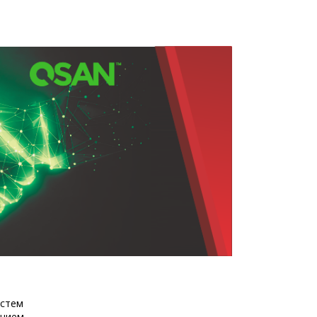
истем
анием