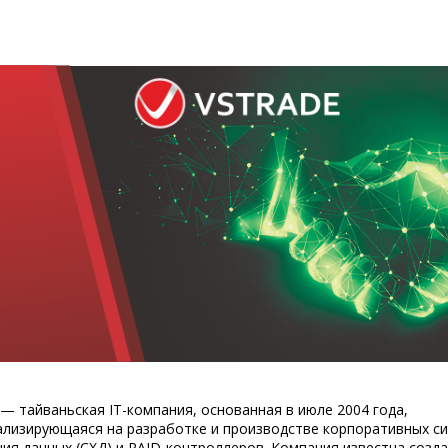
⁠— тайваньская IT-компания, основанная в июле 2004 года,
ализирующаяся на разработке и производстве корпоративных с
ния данных (СХД) и RAID-контроллеров. Компания известна созд