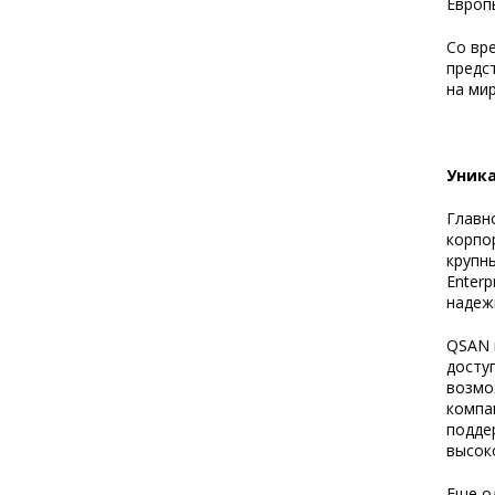
Европ
Со вр
предс
на ми
Уника
Главн
корпо
крупн
Enter
надеж
QSAN 
досту
возмо
компа
подде
высок
Еще о