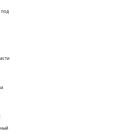
и
 под
асти
ла
N
с
нный