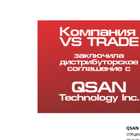
QSAN
специ
хране