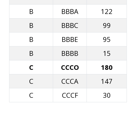
B
BBBA
122
B
BBBC
99
B
BBBE
95
B
BBBB
15
C
CCCO
180
C
CCCA
147
C
CCCF
30