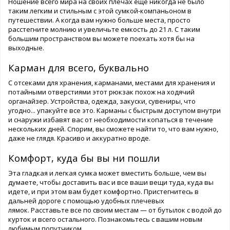
Ношение всего мира на своих плечах еще никогда не было
таким легким и стильным с этой сумкой-компаньоном в
путешествии. А когда вам нужно больше места, просто
расстегните молнию и увеличьте емкость до 21 л. С таким
большим пространством вы можете поехать хотя бы на
выходные.
Карман для всего, буквально
С отсеками для хранения, карманами, местами для хранения и
потайными отверстиями этот рюкзак похож на ходячий
органайзер. Устройства, одежда, закуски, сувениры, что
угодно... упакуйте все это. Карманы с быстрым доступом внутри
и снаружи избавят вас от необходимости копаться в течение
нескольких дней. Спорим, вы сможете найти то, что вам нужно,
даже не глядя. Красиво и аккуратно вроде.
Комфорт, куда бы вы ни пошли
Эта гладкая и легкая сумка может вместить больше, чем вы
думаете, чтобы доставить вас и все ваши вещи туда, куда вы
идете, и при этом вам будет комфортно. Пристегнитесь в
дальней дороге с помощью удобных плечевых
лямок. Расставьте все по своим местам — от бутылок с водой до
курток и всего остального. Познакомьтесь с вашим новым
любимым попутчиком.