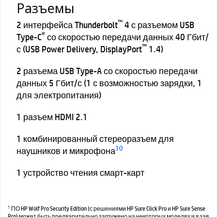
Разъемы
™
2 интерфейса Thunderbolt
4 с разъемом USB
®
Type-C
со скоростью передачи данных 40 Гбит/
™
с (USB Power Delivery, DisplayPort
1.4)
2 разъема USB Type-A со скоростью передачи
данных 5 Гбит/с (1 с возможностью зарядки, 1
для электропитания)
1 разъем HDMI 2.1
1 комбинированный стереоразъем для
10
наушников и микрофона
1 устройство чтения смарт-карт
1
ПО HP Wolf Pro Security Edition (с решениями HP Sure Click Pro и HP Sure Sense
Pro) может быть предварительно загружено на некоторых моделях и в зав