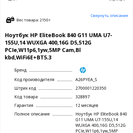
Свернуть описание
Вес товара: 2150 г
Ноутбук HP EliteBook 840 G11 UMA U7-
155U,14 WUXGA 400,16G D5,512G
PCIe,W11p6,1yw,5MP Cam,Bl
kbd,WiFi6E+BT5.3
Бренд
Код производителя
A26PYEA_S
Штрих код
2700001220350
Код товара
328897
Гарантия
12 месяцев
Полное описание
Ноутбук HP EliteBook 840
G11 UMA U7-155U,14
WUXGA 400,16G D5,512G
PCIe,W11p6,1yw,5MP