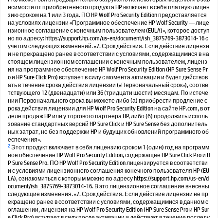
исимости от приобретенного продукта HP включает в себя платную лицен
зию сроком на 1 или 3 года. ПО HP Wolf Pro Security Edition предоставляется
на условиях лицензии «Программное обеспечение HP Wolf Security — лице
нзионное соглашение с конечным пользователем (EULA)», которое доступ
но по адресу: https://support.hp.com/us-en/document/ish_3875769-3873014-16 с
учетом следующих изменений. «7. Срок действия. Если действие лицензи
и не прекращено ранее в соответствии с условиями, содержащимися в на
стоящем лицензионном соглашении с конечным пользователем, лиценз
ия на программное обеспечение HP Wolf Pro Security Edition (HP Sure Sense Pr
o и HP Sure Click Pro) вступает в силу с момента активации и будет действов
ать в течение срока действия лицензии («Первоначальный срок»), соотве
тствующего 12 (двенадцати) или 36 (тридцати шести) месяцам. По истече
нии Первоначального срока вы можете либо (а) приобрести продление с
рока действия лицензии для HP Wolf Pro Security Edition на сайте HP.com, в от
деле продаж HP или у торгового партнера HP, либо (б) продолжить исполь
зование стандартных версий HP Sure Click и HP Sure Sense без дополнитель
ных затрат, но без поддержки HP и будущих обновлений программного об
еспечения».
2
Этот продукт включает в себя лицензию сроком 1 (один) год на программ
ное обеспечение HP Wolf Pro Security Edition, содержащее HP Sure Click Pro и H
P Sure Sense Pro. ПО HP Wolf Pro Security Edition лицензируется в соответстви
и с условиями лицензионного соглашения конечного пользователя HP (EU
LA), ознакомиться с которым можно по адресу https://support.hp.com/us-en/d
ocument/ish_3875769-3873014-16. В это лицензионное соглашение внесены
следующие изменения. «7. Срок действия. Если действие лицензии не пр
екращено ранее в соответствии с условиями, содержащимися в данном с
оглашении, лицензия на HP Wolf Pro Security Edition (HP Sure Sense Pro и HP Sur
e Click Pro) вступает в силу после активации и действует в течение последу