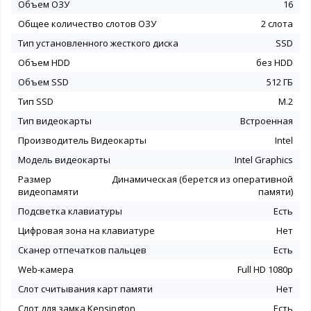
Объем ОЗУ
16
Общее количество слотов ОЗУ
2 слота
Тип установленного жесткого диска
SSD
Объем HDD
без HDD
Объем SSD
512 ГБ
Тип SSD
M.2
Тип видеокарты
Встроенная
Производитель Видеокарты
Intel
Модель видеокарты
Intel Graphics
Размер
Динамическая (берется из оперативной
видеопамяти
памяти)
Подсветка клавиатуры
Есть
Цифровая зона на клавиатуре
Нет
Сканер отпечатков пальцев
Есть
Web-камера
Full HD 1080p
Слот считывания карт памяти
Нет
Слот для замка Kensington
Есть