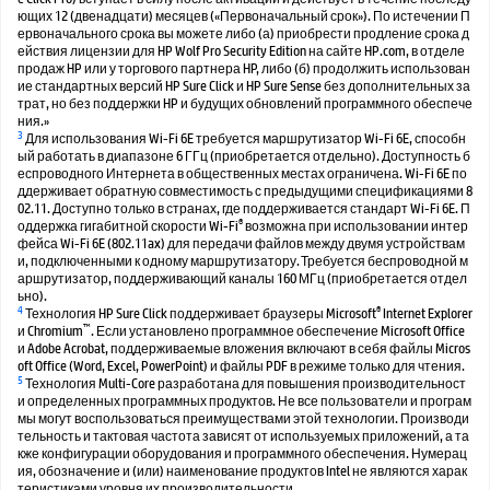
ющих 12 (двенадцати) месяцев («Первоначальный срок»). По истечении П
ервоначального срока вы можете либо (а) приобрести продление срока д
ействия лицензии для HP Wolf Pro Security Edition на сайте HP.com, в отделе
продаж HP или у торгового партнера HP, либо (б) продолжить использован
ие стандартных версий HP Sure Click и HP Sure Sense без дополнительных за
трат, но без поддержки HP и будущих обновлений программного обеспече
ния.»
3
Для использования Wi-Fi 6E требуется маршрутизатор Wi-Fi 6E, способн
ый работать в диапазоне 6 ГГц (приобретается отдельно). Доступность б
еспроводного Интернета в общественных местах ограничена. Wi-Fi 6E по
ддерживает обратную совместимость с предыдущими спецификациями 8
02.11. Доступно только в странах, где поддерживается стандарт Wi-Fi 6E. П
®
оддержка гигабитной скорости Wi-Fi
возможна при использовании интер
фейса Wi-Fi 6E (802.11ax) для передачи файлов между двумя устройствам
и, подключенными к одному маршрутизатору. Требуется беспроводной м
аршрутизатор, поддерживающий каналы 160 МГц (приобретается отдел
ьно).
4
®
Технология HP Sure Click поддерживает браузеры Microsoft
Internet Explorer
™
и Chromium
. Если установлено программное обеспечение Microsoft Office
и Adobe Acrobat, поддерживаемые вложения включают в себя файлы Micros
oft Office (Word, Excel, PowerPoint) и файлы PDF в режиме только для чтения.
5
Технология Multi-Core разработана для повышения производительност
и определенных программных продуктов. Не все пользователи и програм
мы могут воспользоваться преимуществами этой технологии. Производи
тельность и тактовая частота зависят от используемых приложений, а та
кже конфигурации оборудования и программного обеспечения. Нумерац
ия, обозначение и (или) наименование продуктов Intel не являются харак
теристиками уровня их производительности.