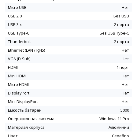
Micro USB
Нет
USB 2.0
Без USB
USB 3.x
2 порта
USB Type-C
Без USB Type-C
Thunderbolt
2 порта
Ethernet (LAN / RJ45)
Нет
VGA (D-Sub)
Нет
HDMI
1 порт
Mini HDMI
Нет
Micro HDMI
Нет
DisplayPort
Нет
Mini DisplayPort
Нет
Емкость батареи
5000
Операционная система
Windows 11 Pro
Материал корпуса
Алюминий
Цвет
Серебро