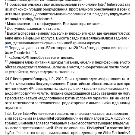
6
®
Производительность при использовании технологии Intel
Turbo Boost зав
исит от конфигурации оборудования, программного обеспечения и всей с
истемы в целом. Дополнительную информацию см. по адресу http://www.in
tel.com/technology/turboboost/.
7
Масса зависит от конфигурации. Без адаптера питания.
8
Доступность зависит от страны.
9
Высота спереди измерялась вблизи переднего края, где начинается суж
ение нижней крышки корпуса. Высота сзади измерялась вблизи заднего к
рая, где заканчивается сужение нижней крышки корпуса.
10
Передача данных по USB со скоростью 20 Гбит/с недоступна с интерфе
™
йсом Thunderbolt
4.
11
Кабель HDMI приобретается отдельно.
12
Внешние блоки питания, шнуры питания, кабели и периферийные устр
ойства содержат галогены. Запасные части, приобретенные после покуп
ки устройства, могут содержать галогены.
© HP Development Company, L.P., 2025. Приведенная здесь информация мож
ет быть изменена без уведомления. Гарантийные обязательства для про
дуктов и услуг HP приведены только в условиях гарантии, прилагаемых к к
аждому продукту и услуге. Никакие содержащиеся здесь сведения не могу
т рассматриваться как дополнение к этим условиям гарантии. HP не несет
ответственности за технические, редакторские и иные ошибки в данном д
окументе.
Intel, Core и Intel vPro являются товарными знаками или зарегистрированн
ыми товарными знаками Intel Corporation или ее филиалов в США и других с
транах. Bluetooth является товарным знаком соответствующего владельц
™
а и используется компанией HP Inc. по лицензии. DisplayPort
и логотип Disp
™
layPort
являются товарными знаками, принадлежащими Video Electronics S