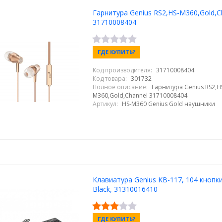
Гарнитура Genius RS2,HS-M360,Gold,C
31710008404
ГДЕ КУПИТЬ?
Код производителя:
31710008404
Код товара:
301732
Полное описание:
Гарнитура Genius RS2,H
M360,Gold,Channel 31710008404
Артикул:
HS-M360 Genius Gold наушники
Клавиатура Genius KB-117, 104 кнопк
Black, 31310016410
ГДЕ КУПИТЬ?