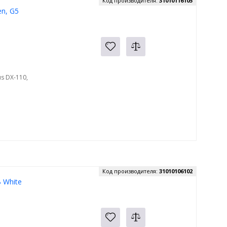
Код производителя:
31010116105
n, G5
s DX-110,
Код производителя:
31010106102
 White