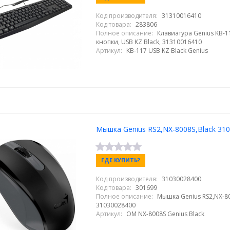
Код производителя:
31310016410
Код товара:
283806
Полное описание:
Клавиатура Genius KB-1
кнопки, USB KZ Black, 31310016410
Артикул:
KB-117 USB KZ Black Genius
Мышка Genius RS2,NX-8008S,Black 31
ГДЕ КУПИТЬ?
Код производителя:
31030028400
Код товара:
301699
Полное описание:
Мышка Genius RS2,NX-80
31030028400
Артикул:
ОМ NX-8008S Genius Black