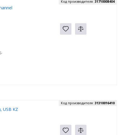
Код производителя:
31710008404
hannel
S-
Код производителя:
31310016410
и, USB KZ