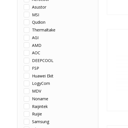
Asustor
MSI
Qudion
Thermaltake
AGI
AMD
AOC
DEEPCOOL
FSP
Huawei Ekit
LogyCom
MDV
Noname
Raijintek
Ruijie
Samsung