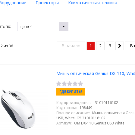
борудование
Проекторы
Климатическая техника
ть по:
цене ↑
В начало
1
2
3
В 
12 из
36
Мышь оптическая Genius DX-110, Whi
ГДЕ КУПИТЬ?
Код производителя:
31010116102
Код товара:
198449
Полное описание:
Мышь оптическая Geniu
USB, White, G5 31010116102
Артикул:
OM DX-110 Genius USB White