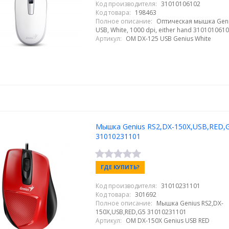
Код производителя:
31010106102
Код товара:
198463
Полное описание:
Оптическая мышка Geni
USB, White, 1000 dpi, either hand 310101061
Артикул:
OM DX-125 USB Genius White
Мышка Genius RS2,DX-150X,USB,RED,
31010231101
ГДЕ КУПИТЬ?
Код производителя:
31010231101
Код товара:
301692
Полное описание:
Мышка Genius RS2,DX-
150X,USB,RED,G5 31010231101
Артикул:
ОМ DX-150X Genius USB RED