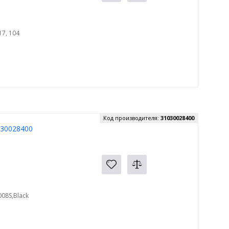
17, 104
Код производителя:
31030028400
030028400
08S,Black